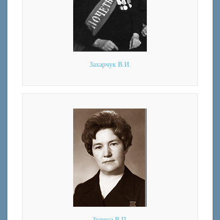
Захарчук В.И.
Зудина В.П.