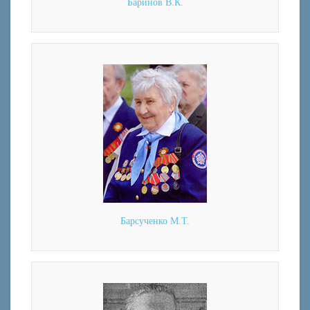
Баринов В.К.
Барсученко М.Т.