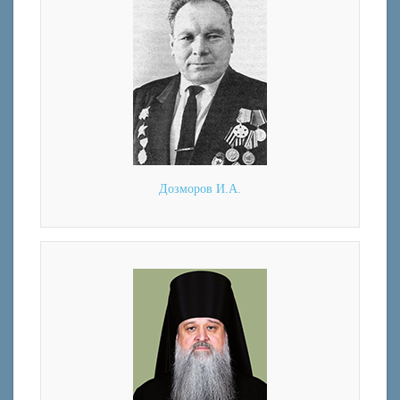
Дозморов И.А.