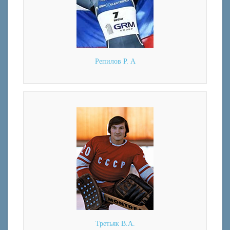
Репилов Р. А
Третьяк В.А.