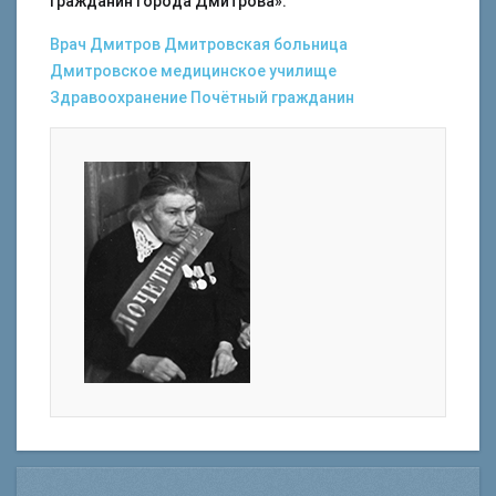
гражданин города Дмитрова».
Врач
Дмитров
Дмитровская больница
Дмитровское медицинское училище
Здравоохранение
Почётный гражданин