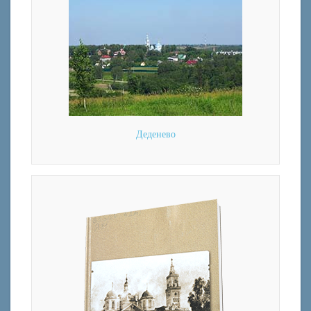
Деденево