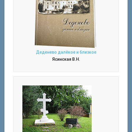
Деденево далёкое и близкое
Ясинская В.Н.