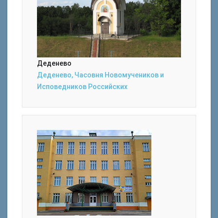
Деденево
Деденево, Часовня Новомучеников и
Исповедников Российских