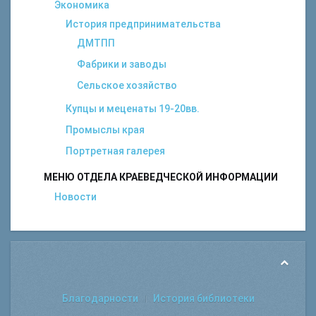
Экономика
История предпринимательства
ДМТПП
Фабрики и заводы
Сельское хозяйство
Купцы и меценаты 19-20вв.
Промыслы края
Портретная галерея
МЕНЮ ОТДЕЛА КРАЕВЕДЧЕСКОЙ ИНФОРМАЦИИ
Новости
Благодарности
История библиотеки