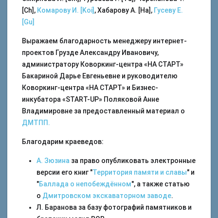
[Ch],
Комарову И. [Koi]
, Хабарову А. [Ha],
Гусеву Е.
[Gu]
Выражаем благодарность менеджеру интернет-
проектов Грузде Александру Ивановичу,
администратору Коворкинг-центра «НА СТАРТ»
Бакариной Дарье Евгеньевне и руководителю
Коворкинг-центра «НА СТАРТ» и Бизнес-
инкубатора «START-UP» Поляковой Анне
Владимировне за предоставленный материал о
ДМТПП.
Благодарим краеведов:
А. Зюзина
за право опубликовать электронные
версии его книг "
Территория памяти и славы
" и
"
Баллада о непобеждённом
", а также статью
о
Дмитровском экскаваторном заводе
.
Л. Баранова за базу фотографий памятников и