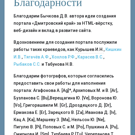
Благодарности
Благодарим Бычкова Д.В. автора идеи создания
портала «Дмитровский край» за HTML-вёрстку,
веб-дизайн и вклад в развитие сайта.
Вдохновением для создания портала послужили
работы таких краеведов, как
Курышев И.Н.
,
Кишкин
И.В.
,
Тягачёв А.Ф.
,
Хохлов Р.Ф.
,
Карасев В.С.
,
Рыбаков С.С.
и Табунова Н.В.
Благодарим фотографов, которые согласились
предоставить свои работы для наполнения
портала: Агафонова А. [Ag]
*
, Архиповых М. и В. [Ar],
Бузланова С. [Bu],Верещагина Ю. [Ve], Воронова Ю.
[Vo], Григорашвили М. [Gr], Дроздецкого Д. [Dr],
Ермакова Е. [Er], Зарецкого В. [Za], Иванова Д. [Iv],
Кац А. [Ka], Маршеву З. [Ma], Нельсон Ю. [Ne],
Пигулю В. [Pi], Поповых С. и М. [Po], Пушкина А. [Pu],
Смирнова И. [Sm], Турбаева Р. [Tu], Черепанова Т.