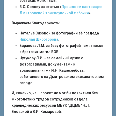
братских могил ВОВ.
З.С. Орлову за статью «
Прошлое и настоящее
Дмитровской тонкосуконной фабрики
».
Выражаем благодарность:
Наталье Сизовой за фотографии её прадеда
Николая Широгорова
.
Баранова Л.М. за базу фотографий памятников
и братских могил ВОВ.
Чугунову Л.И. - за семейный архив с
фотографиями, документами и
воспоминаниями И.Н. Кашехлебова,
работавшего на Дмитровском экскаваторном
заводе.
И, конечно, наш проект не мог бы появиться без
многолетних трудов сотрудников отдела
краеведческих ресурсов МБУК "ДЦМБ" Н.Л.
Еловской и В.И. Комаровой.