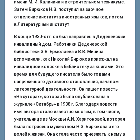
имени М. И. Калинина и в строительном техникуме.
Затем Бирюков Н.З. поступил на заочное
отделение института иностранных языков, потом
в Литературный институт.
В конце 1930-х гг. он был направлен в Деденевский
инвалидный дом. Работники Деденевской
библиотеки З.В. Ермолаева и В.В. Минина
вспоминали, как Николай Бирюков приезжал на
инвалидной коляске в библиотеку за книгами. Это
время для будущего писателя было годами
напряженного духовного становления, началом
литературной деятельности. Он пишет повесть
«На хуторах», которая была опубликована в
журнале «Октябрь» в 1938 г. Благодаря повести
имя автора стало известно многим, в том числе,
учительнице из Москвы А.И. Харитоновой, которая
была потрясена мужеством Н.З. Бирюкова и его
волей к жизни. Она стала часто приезжать к нему в