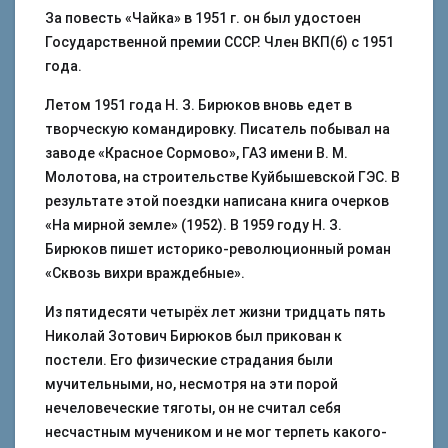
За повесть «Чайка» в 1951 г. он был удостоен
Государственной премии СССР. Член ВКП(б) с 1951
года.
Летом 1951 года Н. З. Бирюков вновь едет в
творческую командировку. Писатель побывал на
заводе «Красное Сормово», ГАЗ имени В. М.
Молотова, на строительстве Куйбышевской ГЭС. В
результате этой поездки написана книга очерков
«На мирной земле» (1952). В 1959 году Н. З.
Бирюков пишет историко-революционный роман
«Сквозь вихри враждебные».
Из пятидесяти четырёх лет жизни тридцать пять
Николай Зотович Бирюков был прикован к
постели. Его физические страдания были
мучительными, но, несмотря на эти порой
нечеловеческие тяготы, он не считал себя
несчастным мучеником и не мог терпеть какого-