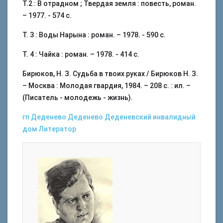
Т.2 : В отрадном ; Твердая земля : повесть, роман.
– 1977. - 574 с.
Т. 3 : Воды Нарына : роман. – 1978. - 590 с.
Т. 4 : Чайка : роман. – 1978. - 414 с.
Бирюков, Н. З. Судьба в твоих руках / Бирюков Н. З.
– Москва : Молодая гвардия, 1984. – 208 с. : ил. –
(Писатель - молодежь - жизнь).
гп Деденево
Деденево
Деденевский инвалидный
дом
Литератор