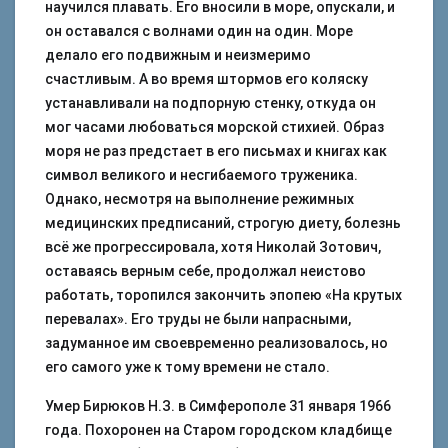
научился плавать. Его вносили в море, опускали, и
он оставался с волнами один на один. Море
делало его подвижным и неизмеримо
счастливым. А во время штормов его коляску
устанавливали на подпорную стенку, откуда он
мог часами любоваться морской стихией. Образ
моря не раз предстает в его письмах и книгах как
символ великого и несгибаемого труженика.
Однако, несмотря на выполнение режимных
медицинских предписаний, строгую диету, болезнь
всё же прогрессировала, хотя Николай Зотович,
оставаясь верным себе, продолжал неистово
работать, торопился закончить эпопею «На крутых
перевалах». Его труды не были напрасными,
задуманное им своевременно реализовалось, но
его самого уже к тому времени не стало.
Умер Бирюков Н.З. в Симферополе 31 января 1966
года. Похоронен на Старом городском кладбище