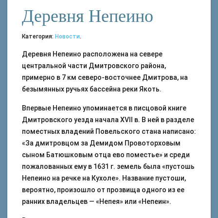
Деревня Непеино
Категория:
Новости
.
Деревня Непеино расположена на севере
центральной части Дмитровского района,
примерно в 7 км северо-восточнее Дмитрова, на
безымянных ручьях бассейна реки Якоть.
Впервые Непеино упоминается в писцовой книге
Дмитровского уезда начала XVII в. В ней в разделе
поместных владений Повельского стана написано:
«За дмитровцом за Демидом Провоторховым
сыном Батюшковым отца ево поместье» и среди
пожалованных ему в 1631 г. земель была «пустошь
Непеино на речке на Кухоле». Название пустоши,
вероятно, произошло от прозвища одного из ее
ранних владельцев — «Непея» или «Непеин».