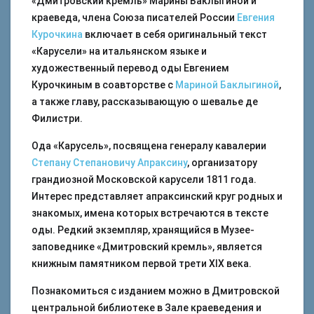
«Дмитровский кремль» Марины Баклыгиной и
краеведа, члена Союза писателей России
Евгения
Курочкина
включает в себя оригинальный текст
«Карусели» на итальянском языке и
художественный перевод оды Евгением
Курочкиным в соавторстве с
Мариной Баклыгиной
,
а также главу, рассказывающую о шевалье де
Филистри.
Ода «Карусель», посвящена генералу кавалерии
Степану Степановичу Апраксину
, организатору
грандиозной Московской карусели 1811 года.
Интерес представляет апраксинский круг родных и
знакомых, имена которых встречаются в тексте
оды. Редкий экземпляр, хранящийся в Музее-
заповеднике «Дмитровский кремль», является
книжным памятником первой трети XIX века.
Познакомиться с изданием можно в Дмитровской
центральной библиотеке в Зале краеведения и