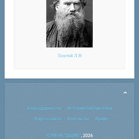
Толстой Л.Н
Благодарности
История библиотеки
Карта сайта
Контакты
Архив
© МБУК "ДЦМБ"
, 2026