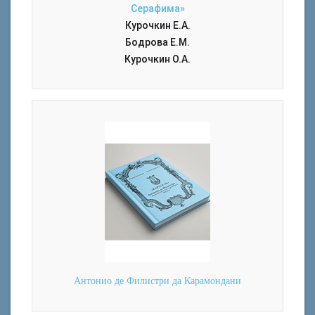
Серафима»
Курочкин Е.А.
Бодрова Е.М.
Курочкин О.А.
Антонио де Филистри да Карамондани