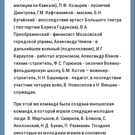
милиции на Кавказе), П.Ф. Козырев - лесничий
Дмитрова, Г.М. Кафтанников - мясник, Б.Н.
Бугайский - впоследствии артист Большого театра
( пел партию Бориса Годунова), В.А.
Преображенский - финансист Московской
городской управы, Александр Чижов - в
дальнейшем военный (подполковник), И.Г.
Караулов - работал агрономом, Александр Юхнов -
техник-строитель, Ф.С. Горюнов - окончил Военно-
фельдшерскую школу, Б.М. Котов — инженер-
строитель, Н.Н. Башкиров - педагог, в последствии
участник четырех войн, В. Новоселов и Н. Векшин -
служащие.
При этой же команде была создана юношеская
команда, в которой играли следущие молодые
люди: В. Мартынов, А. Смирнов, В. Блинов, С.
Аполонский, Н.Д. Букин, П. Рахманин. Позднее
некоторые из молодежи играли в основном