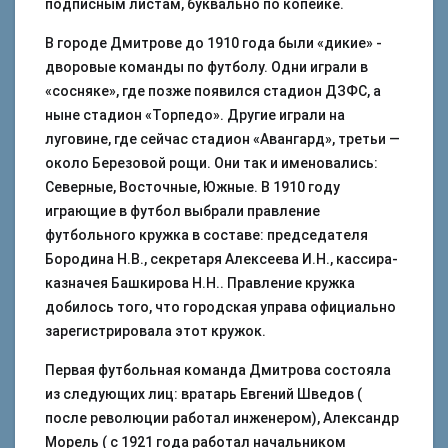
подписным листам, буквально по копейке.
В городе Дмитрове до 1910 года были «дикие» -
дворовые команды по футболу. Одни играли в
«сосняке», где позже появился стадион ДЗФС, а
ныне стадион «Торпедо». Другие играли на
луговине, где сейчас стадион «Авангард», третьи —
около Березовой рощи. Они так и именовались:
Северные, Восточные, Южные. В 1910 году
играющие в футбол выбрали правление
футбольного кружка в составе: председателя
Бородина Н.В., секретаря Алексеева И.Н., кассира-
казначея Башкирова Н.Н.. Правление кружка
добилось того, что городская управа официально
зарегистрировала этот кружок.
Первая футбольная команда Дмитрова состояла
из следующих лиц: вратарь Евгений Шведов (
после революции работал инженером), Александр
Морель ( с 1921 года работал начальником