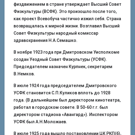
физдвижением в стране утверждает Высший Совет
Физкультуры (ВСФК). Это произошло после того,
как проект Всевобуча частично изжил себя. Страна
возвращалась к мирной жизни. Возглавил Высший
Совет Физкультуры народный комиссар
здравохранения Н.А.Семашко.
В ноябре 1923 года при Дмитровском Уисполкоме
создан Уездный Совет Физкультуры (УСФК).
Председателем назначен Курпнек, секретарем
В.Немков.
В июле 1924 года председателем Дмитровского
УСФК становится С.П.Куликов вплоть до 1928
года. (В дальнейшем был директором кинотеатра,
работал в городском совете. В 50-60 г.г. был
директором стадиона «Авангард»). Инспектором
УСФК был А.Н.Моложаев.
В июле 1925 года вышло постановлении ЦК РКП(б),