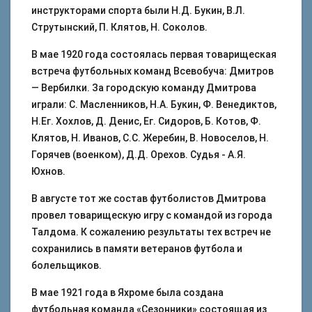
инструкторами спорта были Н.Д. Букин, В.Л.
Струтынский, П. Клятов, Н. Соколов.
В мае 1920 года состоялась первая товарищеская
встреча футбольных команд Всевобуча: Дмитров
— Вербилки. За городскую команду Дмитрова
играли: С. Масленников, Н.А. Букин, Ф. Венедиктов,
Н.Ег. Хохлов, Д. Денис, Ег. Сидоров, Б. Котов, Ф.
Клятов, Н. Иванов, С.С. Жеребин, В. Новоселов, Н.
Горячев (военком), Д.Д. Орехов. Судья - А.Я.
Юхнов.
В августе тот же состав футболистов Дмитрова
провел товарищескую игру с командой из города
Талдома. К сожалению результаты тех встреч не
сохранились в памяти ветеранов футбола и
болельщиков.
В мае 1921 года в Яхроме была создана
футбольная команда «Сезонники» состоящая из