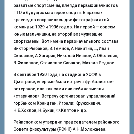
развитые спортсмены, плеяда первых значкистов
ГТО и будущих мастеров спорта. В архивах
краеведов сохранились две фотографии этой
команды: 1929 и 1936 годов. На первой — совсем
юные мальчишки, на второй возмужавшие
спортсмены. Вот имена первоначального состава:
Виктор Рыбаков, В.Темнов, А.Никитин, …, Иван
Сквознов, А.Загарин, Николай Иванов, А.Оболенин,
В.Филиппов, Станислав Сиваков, Михаил Редков.
В сентябре 1930 года, на стадионе УСФК в
Дмитрове, впервые была встреча футболистов-
ветеранов, или как сами они себя называли
«старичков». Встречу организовал управляющий
горбанком Кранцтан. Играли: Кружскевич,
Н.Е.Хохлов, Н.Букин, Ф.Клятов и др.
Райисполком утвердил председателем районного
Совета физкультуры (РСФК) А.Н.Моложаева.