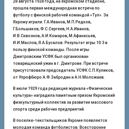
28 августа 1928 года, на яхромском стадионе,
прошла первая международная встреча по
футболу с финской рабочей командой «Тул». За
Яхрому играли: Г.А.Иванов, М.П.Редков,
Г.Большаков, Ф.С.Сергеев, Н.А.Иванов,
И.В.Сквознов, А.И.Комаров, М.Афанасьев,
И.И.Маслов, Я.А.Бусалов. Результат игры 10:3 в
пользу финской команды. После игры
Дмитровским УСФК был организован
товарищеский ужин в г. Дмитрове. При встрече
присутствовали председатель УСФК С.П.Куликов,
от Упрофбюро А.Ф.Забродин и А.Н.Моложаев.
В июле 1929 года редакция журнала «Физическая
культура» наградила памятным призом Яхромский
физкультурный коллектив за развитие массового
спорта среди рабочих предприятий.
В поселке-текстильщиков Яхроме появляется
молодая команда футболистов. Всесторонне