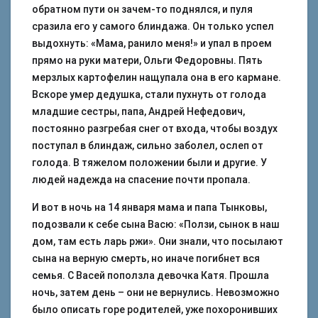
обратном пути он зачем-то поднялся, и пуля
сразила его у самого блиндажа. Он только успел
выдохнуть: «Мама, ранило меня!» и упал в проем
прямо на руки матери, Ольги Федоровны. Пять
мерзлых картофелин нащупала она в его кармане.
Вскоре умер дедушка, стали пухнуть от голода
младшие сестры, папа, Андрей Нефедович,
постоянно разгребая снег от входа, чтобы воздух
поступал в блиндаж, сильно заболел, ослеп от
голода. В тяжелом положении были и другие. У
людей надежда на спасение почти пропала.
И вот в ночь на 14 января мама и папа Тынковы,
подозвали к себе сына Васю: «Ползи, сынок в наш
дом, там есть ларь ржи». Они знали, что посылают
сына на верную смерть, но иначе погибнет вся
семья. С Васей поползла девочка Катя. Прошла
ночь, затем день – они не вернулись. Невозможно
было описать горе родителей, уже похоронивших