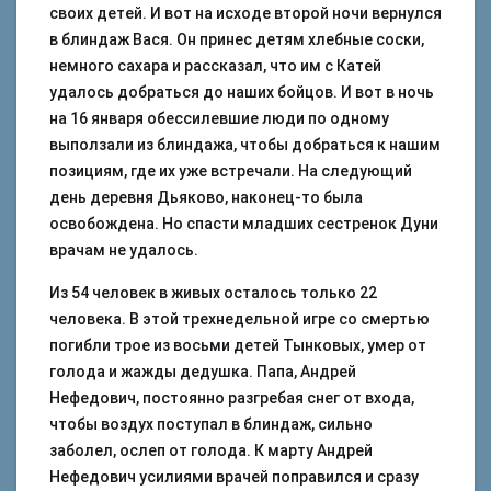
своих детей. И вот на исходе второй ночи вернулся
в блиндаж Вася. Он принес детям хлебные соски,
немного сахара и рассказал, что им с Катей
удалось добраться до наших бойцов. И вот в ночь
на 16 января обессилевшие люди по одному
выползали из блиндажа, чтобы добраться к нашим
позициям, где их уже встречали. На следующий
день деревня Дьяково, наконец-то была
освобождена. Но спасти младших сестренок Дуни
врачам не удалось.
Из 54 человек в живых осталось только 22
человека. В этой трехнедельной игре со смертью
погибли трое из восьми детей Тынковых, умер от
голода и жажды дедушка. Папа, Андрей
Нефедович, постоянно разгребая снег от входа,
чтобы воздух поступал в блиндаж, сильно
заболел, ослеп от голода. К марту Андрей
Нефедович усилиями врачей поправился и сразу