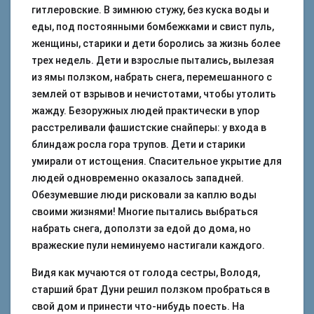
гитлеровские. В зимнюю стужу, без куска воды и
еды, под постоянными бомбежками и свист пуль,
женщины, старики и дети боролись за жизнь более
трех недель. Дети и взрослые пытались, вылезая
из ямы ползком, набрать снега, перемешанного с
землей от взрывов и нечистотами, чтобы утолить
жажду. Безоружных людей практически в упор
расстреливали фашистские снайперы: у входа в
блиндаж росла гора трупов. Дети и старики
умирали от истощения. Спасительное укрытие для
людей одновременно оказалось западней.
Обезумевшие люди рисковали за каплю воды
своими жизнями! Многие пытались выбраться
набрать снега, доползти за едой до дома, но
вражеские пули неминуемо настигали каждого.
Видя как мучаются от голода сестры, Володя,
старший брат Дуни решил ползком пробраться в
свой дом и принести что-нибудь поесть. На