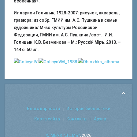
особенная».
Илларион Голицын, 1928-2007: рисунок, акварель,
гравюра: из собр. ГМИИ им. А.С. Пушкина и семьи
художника/ М-во культуры Российской
Федерации, ГМИИ им. А.С. Пушкина /сост.: И.И.
Голицын, К.В. Безменова – М.: Русскiй Мiръ, 2013. –
144 с: 50 ил.
Благодарности
История библиотеки
Карта сайта
Контакты
Архив
© МБУК "ДЦМБ"
, 2026