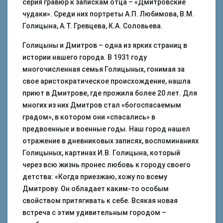
серия гравюр к запискам отца – «Дмитровские
чудаки». Среди них портреты А.П. Любимова, В.М.
Голицына, А.Т. Гревцева, К.А. Соловьева.
Голицыны и Дмитров – одна из ярких страниц в
истории нашего города. В 1931 году
многочисленная семья Голицыных, гонимая за
свое аристократическое происхождение, нашла
приют в Дмитрове, где прожила более 20 лет. Для
многих из них Дмитров стал «богоспасаемым
градом», в котором они «спасались» в
предвоенные и военные годы. Наш город нашел
отражение в дневниковых записях, воспоминаниях
Голицыных, картинах И.В. Голицына, который
через всю жизнь пронес любовь к городу своего
детства: «Когда приезжаю, хожу по всему
Дмитрову. Он обладает каким-то особым
свойством притягивать к себе. Всякая новая
встреча с этим удивительным городом –