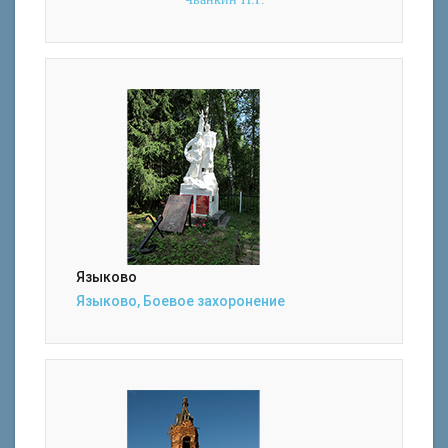
Языково
Языково, Боевое захоронение