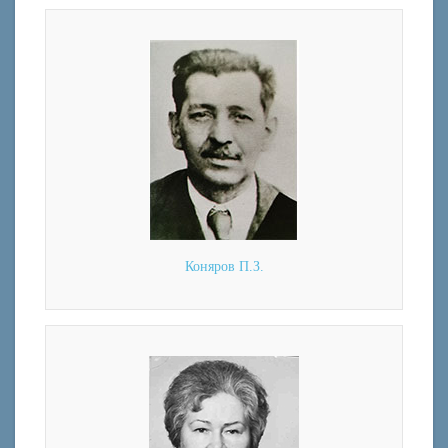
Коняров П.З.