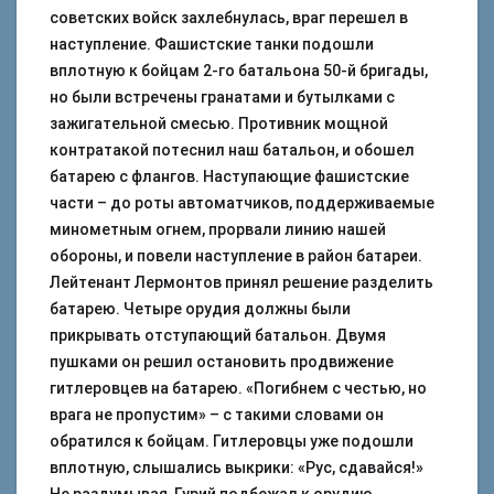
советских войск захлебнулась, враг перешел в
наступление. Фашистские танки подошли
вплотную к бойцам 2-го батальона 50-й бригады,
но были встречены гранатами и бутылками с
зажигательной смесью. Противник мощной
контратакой потеснил наш батальон, и обошел
батарею с флангов. Наступающие фашистские
части – до роты автоматчиков, поддерживаемые
минометным огнем, прорвали линию нашей
обороны, и повели наступление в район батареи.
Лейтенант Лермонтов принял решение разделить
батарею. Четыре орудия должны были
прикрывать отступающий батальон. Двумя
пушками он решил остановить продвижение
гитлеровцев на батарею. «Погибнем с честью, но
врага не пропустим» – с такими словами он
обратился к бойцам. Гитлеровцы уже подошли
вплотную, слышались выкрики: «Рус, сдавайся!»