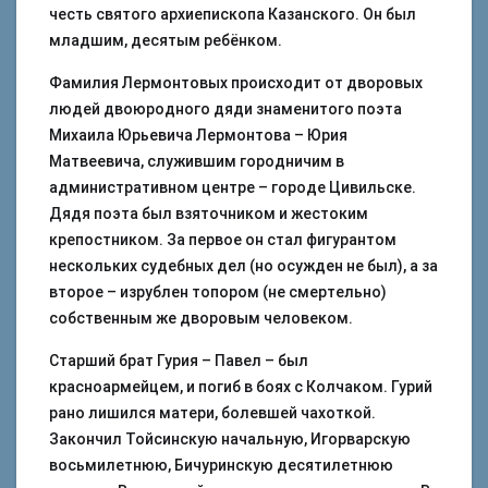
честь святого архиепископа Казанского. Он был
младшим, десятым ребёнком.
Фамилия Лермонтовых происходит от дворовых
людей двоюродного дяди знаменитого поэта
Михаила Юрьевича Лермонтова – Юрия
Матвеевича, служившим городничим в
административном центре – городе Цивильске.
Дядя поэта был взяточником и жестоким
крепостником. За первое он стал фигурантом
нескольких судебных дел (но осужден не был), а за
второе – изрублен топором (не смертельно)
собственным же дворовым человеком.
Старший брат Гурия – Павел – был
красноармейцем, и погиб в боях с Колчаком. Гурий
рано лишился матери, болевшей чахоткой.
Закончил Тойсинскую начальную, Игорварскую
восьмилетнюю, Бичуринскую десятилетнюю