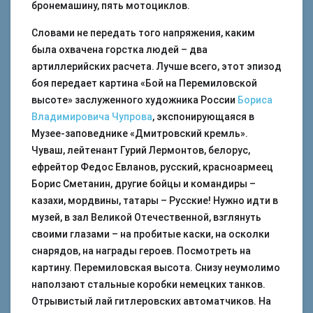
бронемашину, пять мотоциклов.
Словами не передать того напряжения, каким
была охвачена горстка людей – два
артиллерийских расчета. Лучше всего, этот эпизод
боя передает картина «Бой на Перемиловской
высоте» заслуженного художника России
Бориса
Владимировича Чупрова
, экспонирующаяся в
Музее-заповеднике «Дмитровский кремль».
Чуваш, лейтенант Гурий Лермонтов, белорус,
ефрейтор Федос Евланов, русский, красноармеец
Борис Сметанин, другие бойцы и командиры –
казахи, мордвины, татары – Русские! Нужно идти в
музей, в зал Великой Отечественной, взглянуть
своими глазами – на пробитые каски, на осколки
снарядов, на награды героев. Посмотреть на
картину. Перемиловская высота. Снизу неумолимо
наползают стальные коробки немецких танков.
Отрывистый лай гитлеровских автоматчиков. На