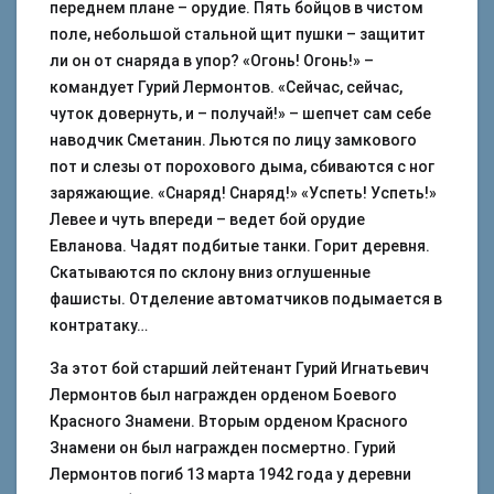
переднем плане – орудие. Пять бойцов в чистом
поле, небольшой стальной щит пушки – защитит
ли он от снаряда в упор? «Огонь! Огонь!» –
командует Гурий Лермонтов. «Сейчас, сейчас,
чуток довернуть, и – получай!» – шепчет сам себе
наводчик Сметанин. Льются по лицу замкового
пот и слезы от порохового дыма, сбиваются с ног
заряжающие. «Снаряд! Снаряд!» «Успеть! Успеть!»
Левее и чуть впереди – ведет бой орудие
Евланова. Чадят подбитые танки. Горит деревня.
Скатываются по склону вниз оглушенные
фашисты. Отделение автоматчиков подымается в
контратаку…
За этот бой старший лейтенант Гурий Игнатьевич
Лермонтов был награжден орденом Боевого
Красного Знамени. Вторым орденом Красного
Знамени он был награжден посмертно. Гурий
Лермонтов погиб 13 марта 1942 года у деревни