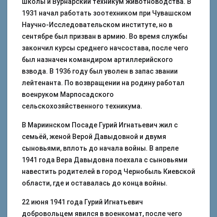
школы и Вурнарский техникум животноводства. В
1931 начал работать зоотехником при Чувашском
Научно-Исследовательском институте, но в
сентябре был призван в армию. Во время службы
закончил курсы среднего начсостава, после чего
был назначен командиром артиллерийского
взвода. В 1936 году был уволен в запас звании
лейтенанта. По возвращении на родину работал
военруком Марпосадского
сельскохозяйственного техникума.
В Мариинском Посаде Гурий Игнатьевич жил с
семьёй, женой Верой Давыдовной и двумя
сыновьями, вплоть до начала войны. В апреле
1941 года Вера Давыдовна поехала с сыновьями
навестить родителей в город Чернобыль Киевской
области, где и оставалась до конца войны.
22 июня 1941 года Гурий Игнатьевич
добровольцем явился в военкомат, после чего