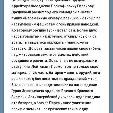
Не раздумывая, Гурий подбежал к орудию
ефрейтора Феодосию Прокофьевичу Евланову.
Орудийный расчет под его командой выкатил
пушку на временную огневую позицию и открыл по
наступающим фашистам огонь прямой наводкой.
Ко второму орудию Гурий встал сам. Более двух
часов, гранатами и картечью, отбивались они от
врага, пытавшегося окружить и уничтожить
батарею. До роты захватчиков нашли свою гибель
на дмитровской земле от умелых действий
орудийного расчета. Остальные не выдержали и
отступили. Лейтенант Лермонтов не только спас
материальную часть батареи – шесть орудий, но и
решил исход боя пехотных подразделений – так
было написано в представлении на награждение
Гурия Игнатьевича орденом Боевого Красного
Знамени. Артиллерийский дивизион, куда входила
эта батарея, в бою за Перемилово уничтожил
своим огнем четыре вражеских танка, одну