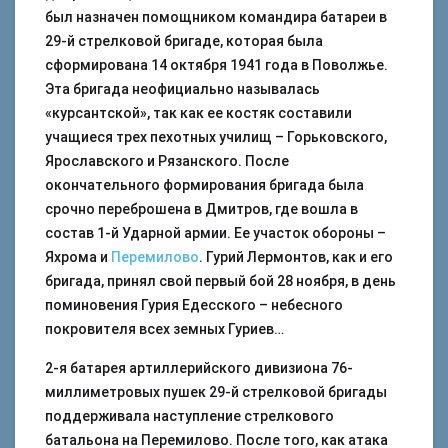
был назначен помощником командира батареи в
29-й стрелковой бригаде, которая была
сформирована 14 октября 1941 года в Поволжье.
Эта бригада неофициально называлась
«курсантской», так как ее костяк составили
учащиеся трех пехотных училищ – Горьковского,
Ярославского и Рязанского. После
окончательного формирования бригада была
срочно переброшена в Дмитров, где вошла в
состав 1-й Ударной армии. Ее участок обороны –
Яхрома и
Перемилово
. Гурий Лермонтов, как и его
бригада, принял свой первый бой 28 ноября, в день
поминовения Гурия Едесского – небесного
покровителя всех земных Гуриев…
2-я батарея артиллерийского дивизиона 76-
миллиметровых пушек 29-й стрелковой бригады
поддерживала наступление стрелкового
батальона на Перемилово. После того, как атака