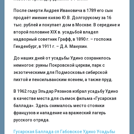
После смерти Андрея Ивановича в 1789 его сын
продаёт имение князю Ю.В. Долгорукому за 16
тыс. рублей и покупает дом в Москве. В середине и
второй половине XIX в. усадьбой владел
надворный советник Графф, в 1890 г. – госпожа
Гинденбург, в 1911 г. – Д.А. Манухин.
До наших дней от усадьбы Удино сохранилось
немногое: руины Покровской церкви, парк с
экзотическими для Подмосковья сибирской
пихтой и пенсильванским ясенем, а также пруд.
В 1962 году Эльдар Рязанов избрал усадьбу Удино
в качестве места для съемок фильма «Гусарская
баллада». Здесь снималось место стоянки
французов и нападение на вражеский лагерь
русского отряда.
Гусарская Баллада
сп Габовское
Удино
Усадьбы