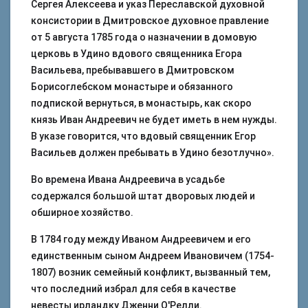
Сергея Алексеева и указ Переславской духовной
консистории в Дмитровское духовное правление
от 5 августа 1785 года о назначении в домовую
церковь в Удино вдового священника Егора
Васильева, пребывавшего в Дмитровском
Борисоглебском монастыре и обязанного
подпиской вернуться, в монастырь, как скоро
князь Иван Андреевич не будет иметь в нем нужды.
В указе говорится, что вдовый священник Егор
Васильев должен пребывать в Удино безотлучно».
Во времена Ивана Андреевича в усадьбе
содержался большой штат дворовых людей и
обширное хозяйство.
В 1784 году между Иваном Андреевичем и его
единственным сыном Андреем Ивановичем (1754-
1807) возник семейный конфликт, вызванный тем,
что последний избрал для себя в качестве
невесты ирландку Дженни О′Релли.