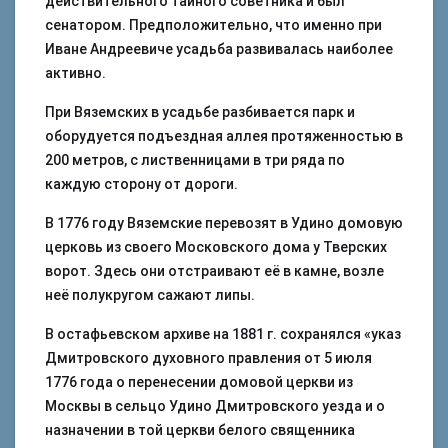
действительного тайного советника и был
сенатором. Предположительно, что именно при
Иване Андреевиче усадьба развивалась наиболее
активно.
При Вяземских в усадьбе разбивается парк и
оборудуется подъездная аллея протяженностью в
200 метров, с лиственницами в три ряда по
каждую сторону от дороги.
В 1776 году Вяземские перевозят в Удино домовую
церковь из своего Московского дома у Тверских
ворот. Здесь они отстраивают её в камне, возле
неё полукругом сажают липы.
В остафьевском архиве на 1881 г. сохранялся «указ
Дмитровского духовного правления от 5 июля
1776 года о перенесении домовой церкви из
Москвы в сельцо Удино Дмитровского уезда и о
назначении в той церкви белого священника