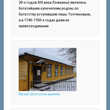
30-х годов XIX века Ложкины) являлись
богатейшим купеческим родом, по
богатству уступавшим лишь Толченовым,
а в 1740-1750-х годах даже их
превосходившим.
Музей Шкатулка времён