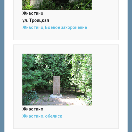
Животино
ул. Троицкая
Животино, Боевое захоронение
Животино
Животино, обелиск