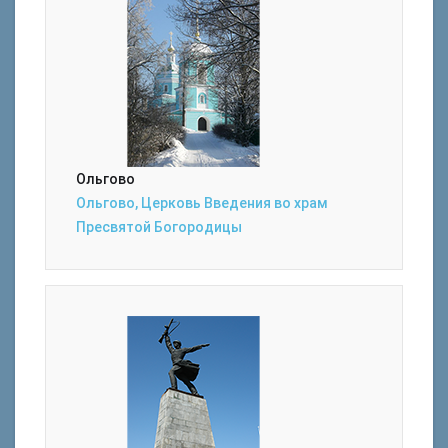
Ольгово
Ольгово, Церковь Введения во храм
Пресвятой Богородицы