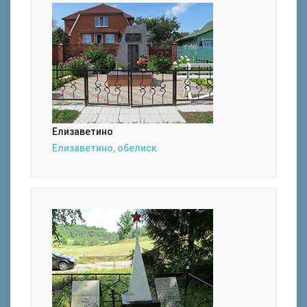
Елизаветино
Елизаветино, обелиск