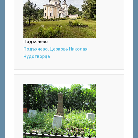
Подъячево
Подъячево, Церковь Николая
Чудотворца