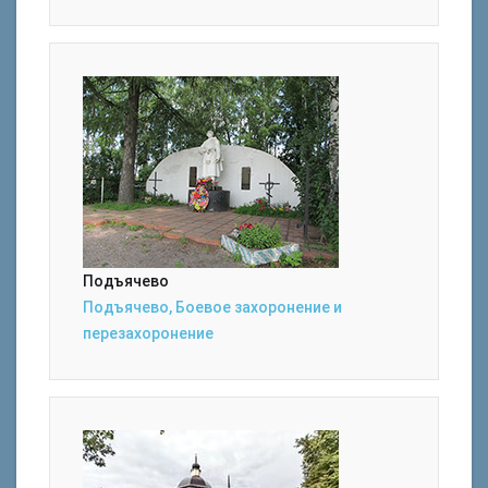
Подъячево
Подъячево, Боевое захоронение и
перезахоронение