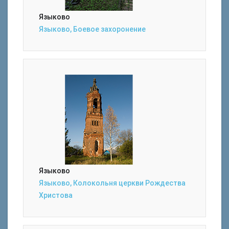
Языково
Языково, Боевое захоронение
Языково
Языково, Колокольня церкви Рождества
Христова