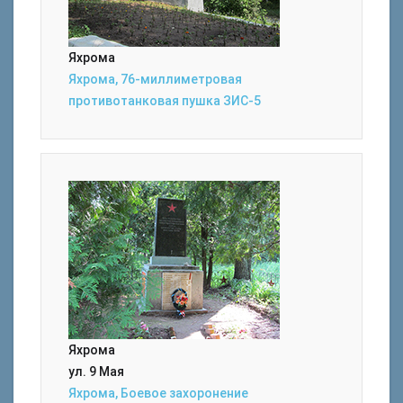
Яхрома
Яхрома, 76-миллиметровая
противотанковая пушка ЗИС-5
Яхрома
ул. 9 Мая
Яхрома, Боевое захоронение