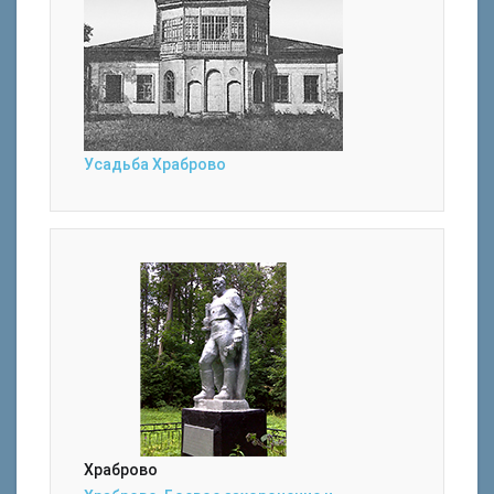
Усадьба Храброво
Храброво