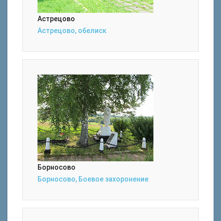
Астрецово
Астрецово, обелиск
Борносово
Борносово, Боевое захоронение