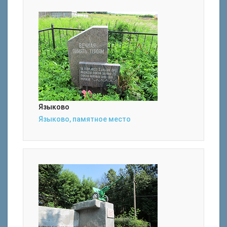
Языково
Языково, памятное место