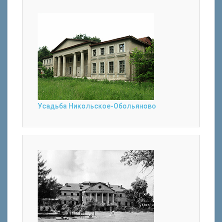
Усадьба Никольское-Обольяново