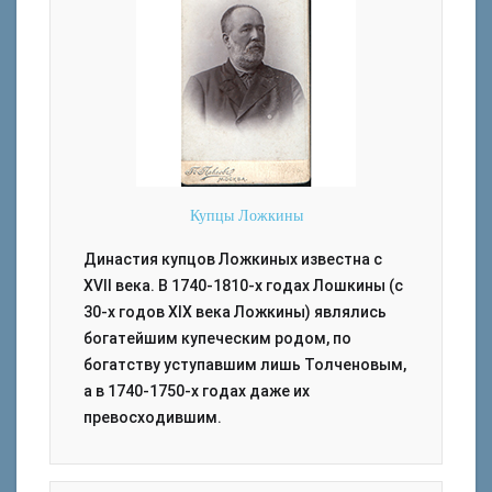
Купцы Ложкины
Династия купцов Ложкиных известна с
XVII века. В 1740-1810-х годах Лошкины (с
30-х годов XIX века Ложкины) являлись
богатейшим купеческим родом, по
богатству уступавшим лишь Толченовым,
а в 1740-1750-х годах даже их
превосходившим.