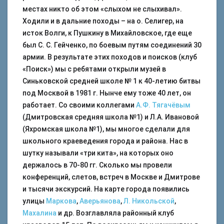
местах никто об этом «слыхом не слыхивал».
Ходили и в дальние походы – на о. Селигер, на
исток Волги, к Пушкину в Михайловское, где еще
был С. С. Гейченко, по боевым путям соединений 30
армии. В результате этих походов и поисков (клуб
«Поиск») мы с ребятами открыли музей в
Синьковской средней школе № 1 к 40-летию битвы
под Москвой в 1981 г. Нынче ему тоже 40 лет, он
работает. Со своими коллегами
А.Ф. Тягачёвым
(Дмитровская средняя школа №1) и Л.А. Ивановой
(Яхромская школа №1), мы многое сделали для
школьного краеведения города и района. Нас в
шутку называли «три кита», на которых оно
держалось в 70-80 гг. Сколько мы провели
конференций, слетов, встреч в Москве и Дмитрове
и тысячи экскурсий. На карте города появились
улицы
Маркова
,
Аверьянова
,
Л. Никольской
,
Махалина
и др. Возглавляла районный клуб