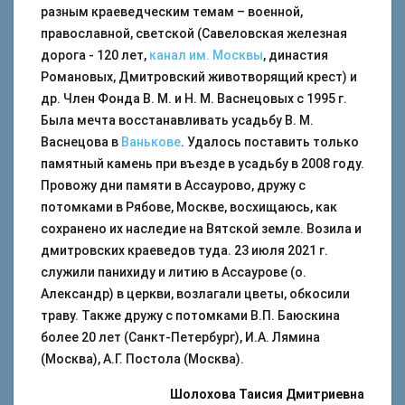
разным краеведческим темам – военной,
православной, светской (Савеловская железная
дорога - 120 лет,
канал им. Москвы
, династия
Романовых, Дмитровский животворящий крест) и
др. Член Фонда В. М. и Н. М. Васнецовых с 1995 г.
Была мечта восстанавливать усадьбу В. М.
Васнецова в
Ванькове
. Удалось поставить только
памятный камень при въезде в усадьбу в 2008 году.
Провожу дни памяти в Ассаурово, дружу с
потомками в Рябове, Москве, восхищаюсь, как
сохранено их наследие на Вятской земле. Возила и
дмитровских краеведов туда. 23 июля 2021 г.
служили панихиду и литию в Ассаурове (о.
Александр) в церкви, возлагали цветы, обкосили
траву. Также дружу с потомками В.П. Баюскина
более 20 лет (Санкт-Петербург), И.А. Лямина
(Москва), А.Г. Постола (Москва).
Шолохова Таисия Дмитриевна