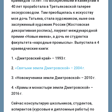
краеведов 15 лет. По воскресеньям и каникулам я
40 лет проработала в Третьяковской галерее
экскурсоводом. Там приобщилась к искусству
моя дочь Татьяна, стала художником, ныне она
заслуженный художник России (Жостовская
декоративная роспись), лауреат международной
премии «Новые имена», а дочь ее студентка
факультета «народные промыслы». Выпустила я 4
краеведческие книги:
1. «Дмитровский край» – 1993 г.
2.
«Святыни земли Дмитровской» – 2004 г.
3. «Новомученики земли Дмитровской» – 2010 г.
4. «Храмы и монастыри земли Дмитровской» –
2016 г.
Сейчас консультирую школьников, студентов,
аспирантов (курсовые и дипломные работы) по