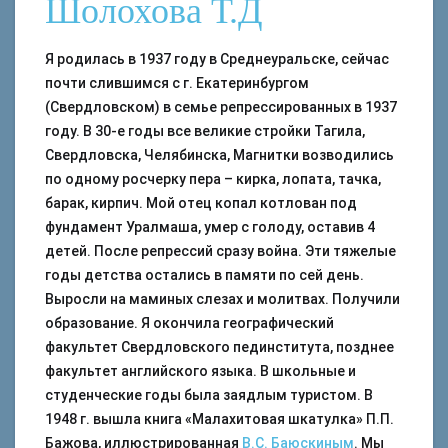
Шолохова Т.Д
Я родилась в 1937 году в Среднеуральске, сейчас
почти слившимся с г. Екатеринбургом
(Свердловском) в семье репрессированных в 1937
году. В 30-е годы все великие стройки Тагила,
Свердловска, Челябинска, Магнитки возводились
по одному росчерку пера – кирка, лопата, тачка,
барак, кирпич. Мой отец копал котлован под
фундамент Уралмаша, умер с голоду, оставив 4
детей. После репрессий сразу война. Эти тяжелые
годы детства остались в памяти по сей день.
Выросли на маминых слезах и молитвах. Получили
образование. Я окончила географический
факультет Свердловского пединститута, позднее
факультет английского языка. В школьные и
студенческие годы была заядлым туристом. В
1948 г. вышла книга «Малахитовая шкатулка» П.П.
Бажова, иллюстрированная
В.С. Баюскиным
. Мы