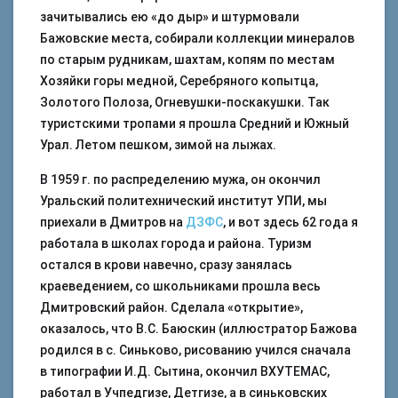
зачитывались ею «до дыр» и штурмовали
Бажовские места, собирали коллекции минералов
по старым рудникам, шахтам, копям по местам
Хозяйки горы медной, Серебряного копытца,
Золотого Полоза, Огневушки-поскакушки. Так
туристскими тропами я прошла Средний и Южный
Урал. Летом пешком, зимой на лыжах.
В 1959 г. по распределению мужа, он окончил
Уральский политехнический институт УПИ, мы
приехали в Дмитров на
ДЗФС
, и вот здесь 62 года я
работала в школах города и района. Туризм
остался в крови навечно, сразу занялась
краеведением, со школьниками прошла весь
Дмитровский район. Сделала «открытие»,
оказалось, что В.С. Баюскин (иллюстратор Бажова
родился в с. Синьково, рисованию учился сначала
в типографии И.Д. Сытина, окончил ВХУТЕМАС,
работал в Учпедгизе, Детгизе, а в синьковских