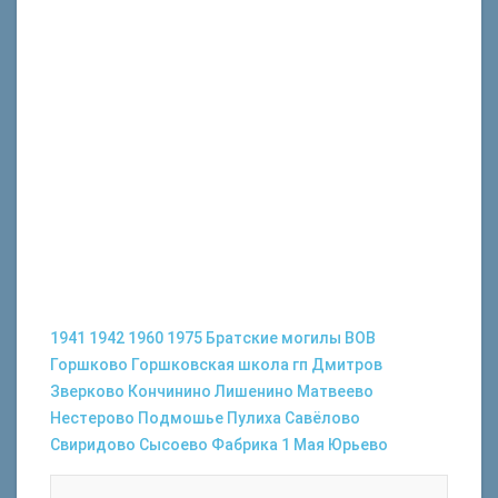
1941
1942
1960
1975
Братские могилы
ВОВ
Горшково
Горшковская школа
гп Дмитров
Зверково
Кончинино
Лишенино
Матвеево
Нестерово
Подмошье
Пулиха
Савёлово
Свиридово
Сысоево
Фабрика 1 Мая
Юрьево