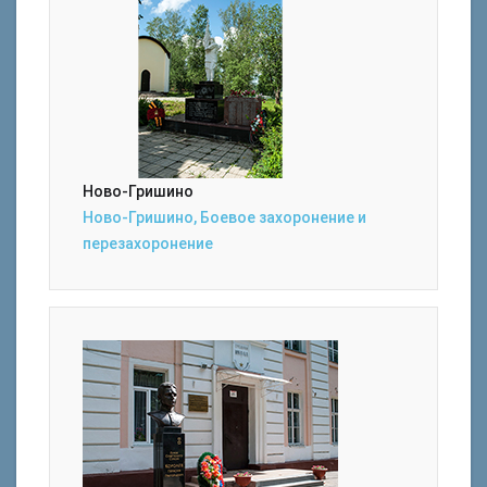
Ново-Гришино
Ново-Гришино, Боевое захоронение и
перезахоронение