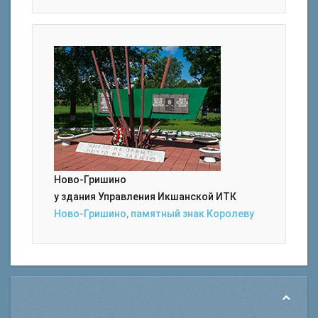
Ново-Гришино
у здания Управления Икшанской ИТК
Ново-Гришино, памятный знак Королеву