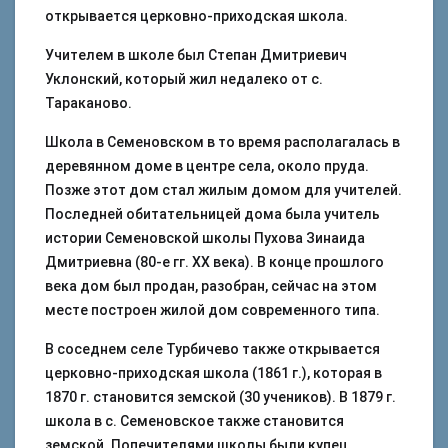
открывается церковно-приходская школа.
Учителем в школе был Степан Дмитриевич
Уклонский, который жил недалеко от с.
Тараканово.
Школа в Семеновском в то время располагалась в
деревянном доме в центре села, около пруда.
Позже этот дом стал жилым домом для учителей.
Последней обитательницей дома была учитель
истории Семеновской школы Пухова Зинаида
Дмитриевна (80-е гг. XX века). В конце прошлого
века дом был продан, разобран, сейчас на этом
месте построен жилой дом современного типа.
В соседнем селе Турбичево также открывается
церковно-приходская школа (1861 г.), которая в
1870 г. становится земской (30 учеников). В 1879 г.
школа в с. Семеновское также становится
земской. Попечителями школы были купец