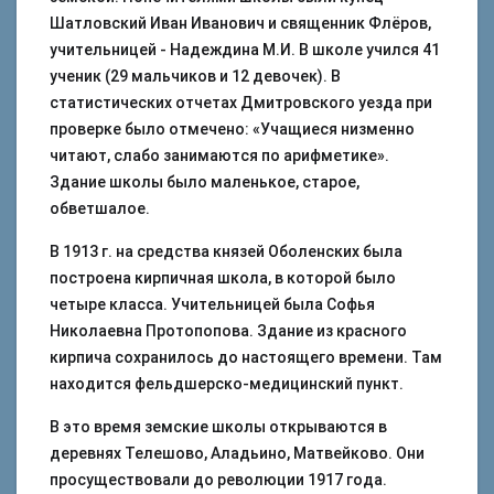
Шатловский Иван Иванович и священник Флёров,
учительницей - Надеждина М.И. В школе учился 41
ученик (29 мальчиков и 12 девочек). В
статистических отчетах Дмитровского уезда при
проверке было отмечено: «Учащиеся низменно
читают, слабо занимаются по арифметике».
Здание школы было маленькое, старое,
обветшалое.
В 1913 г. на средства князей Оболенских была
построена кирпичная школа, в которой было
четыре класса. Учительницей была Софья
Николаевна Протопопова. Здание из красного
кирпича сохранилось до настоящего времени. Там
находится фельдшерско-медицинский пункт.
В это время земские школы открываются в
деревнях Телешово, Аладьино, Матвейково. Они
просуществовали до революции 1917 года.