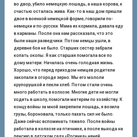
во двор, убило немецкую лошадь, а наша корова, к
счастью осталась жива. Как-то в наш дом пришли
двое в военной немецкой форме, говорили по-
немецки и по-русски. Мама их кормила, давала еду
в карманы. После она нам рассказала, что это
были наши разведчики. Потом немцы ушли, в
деревне боя не было. Старших сестер забрали
копать окопы. Я как старшая помогала все по
дому матери. Началась очень голодная жизнь.
Хорошо, что перед приходом немцев родители
закопали в огороде зерно. Мы его мололи
крупорушкой и пекли хлеб. Потом стали очень
много работать в колхозе. Многие дети не могли
ходить в школу, помогали матерям по хозяйству. К
концу войны за мной закрепили лошадь, я возила
грузы, бороновала, только пахать сил не было.
Даже сейчас вспоминать тяжело. После войны
работала в колхозе на птичнике, а после выхода на
пенсию в детском саду «Росинка» няней.