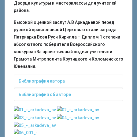
Дворца культуры и мастерклассы для учителей
района.
Высокой оценкой заслуг А.В Аркадьевой перед
русской православной Церковью стали награда
Патриарха Всея Руси Кирилла – Диплом 1 степени
абсолютного победителя Всероссийского
конкурса «За нравственный подвиг учителя» и
Грамота Митрополита Крутицкого и Коломенского
Ювеналия.
Библиография автора
Библиография об авторе
Монографии:
Коновалова, О. В. Дар другого слова / О. В.
Аркадьева, А. В. Из опыта работы по книге
Коновалова // Лучшие учителя –
«В океане света» : монография /
общественно-педагогический журнал
Аркадьева А.В. – М. : Баласс, 1997.
Национальный приоритетный проект