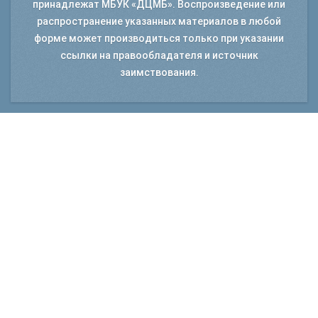
принадлежат МБУК «ДЦМБ». Воспроизведение или
1986.– №8.
распространение указанных материалов в любой
Аркадьева, А. В. Моя гимназия / А. В.
форме может производиться только при указании
Аркадьева // Начальная школа. – 1995. –
ссылки на правообладателя и источник
№ 6.
заимствования.
Аркадьева, А. В. Авторский гимназический
класс / А. В. Аркадьева // Начальная
школа, до и после. – 1999. – № 2.
Аркадьева, А. В. Авторский курс
краеведения / А. В. Аркадьева //
Начальная школа, до и после. – 1999. – №
6.
Аркадьева, А. В. Светлый праздник Пасхи /
А. В. Аркадьева // Начальная школа, до и
после. – 2000. – № 5.
Аркадьева, А. В. Авторский курс
мифологии в гимназическом классе / А. В.
Аркадьева // Начальная школа, до и
после. – 2001. – № 3.
Аркадьева, А. В. Исследовательская