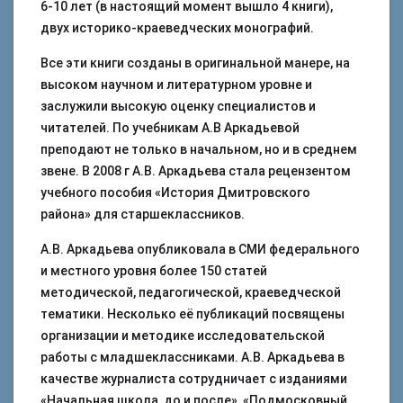
6-10 лет (в настоящий момент вышло 4 книги),
двух историко-краеведческих монографий.
Все эти книги созданы в оригинальной манере, на
высоком научном и литературном уровне и
заслужили высокую оценку специалистов и
читателей. По учебникам А.В Аркадьевой
преподают не только в начальном, но и в среднем
звене. В 2008 г А.В. Аркадьева стала рецензентом
учебного пособия «История Дмитровского
района» для старшеклассников.
А.В. Аркадьева опубликовала в СМИ федерального
и местного уровня более 150 статей
методической, педагогической, краеведческой
тематики. Несколько её публикаций посвящены
организации и методике исследовательской
работы с младшеклассниками. А.В. Аркадьева в
качестве журналиста сотрудничает с изданиями
«Начальная школа, до и после», «Подмосковный