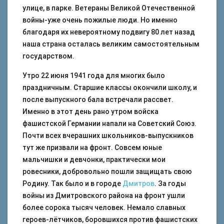
улице, в парке. Ветераны Великой Отечественной
войны-уже очень пожилые люди. Но именно
благодаря их невероятному подвигу 80 лет назад
наша страна осталась великим самостоятельным
государством.
Утро 22 июня 1941 года для многих было
праздничным. Старшие классы окончили школу, и
после выпускного бала встречали рассвет.
Именно в этот день рано утром войска
фашистской Германии напали на Советский Союз.
Почти всех вчерашних школьников-выпускников
тут же призвали на фронт. Совсем юные
мальчишки и девчонки, практически мои
ровесники, добровольно пошли защищать свою
Родину. Так было и в городе
Дмитров
. За годы
войны из Дмитровского района на фронт ушли
более сорока тысяч человек. Немало славных
героев-лётчиков, боровшихся против фашистских