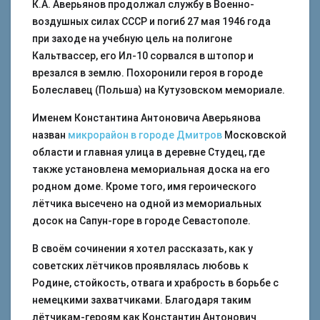
К.А. Аверьянов продолжал службу в Военно-
воздушных силах СССР и погиб 27 мая 1946 года
при заходе на учебную цель на полигоне
Кальтвассер, его Ил-10 сорвался в штопор и
врезался в землю. Похоронили героя в городе
Болеславец (Польша) на Кутузовском мемориале.
Именем Константина Антоновича Аверьянова
назван
микрорайон в городе Дмитров
Московской
области и главная улица в деревне Студец, где
также установлена мемориальная доска на его
родном доме. Кроме того, имя героического
лётчика высечено на одной из мемориальных
досок на Сапун-горе в городе Севастополе.
В своём сочинении я хотел рассказать, как у
советских лётчиков проявлялась любовь к
Родине, стойкость, отвага и храбрость в борьбе с
немецкими захватчиками. Благодаря таким
лётчикам-героям как Константин Антонович