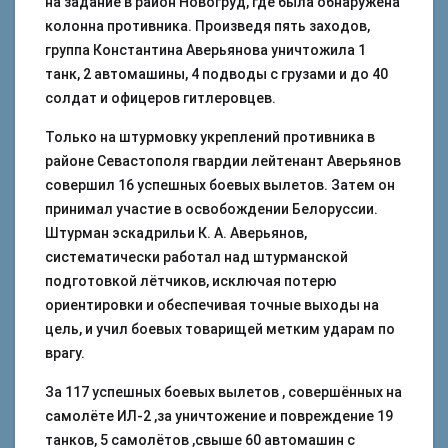
на задание в район Новогруд, где была обнаружена
колонна противника. Произведя пять заходов,
группа Константина Аверьянова уничтожила 1
танк, 2 автомашины, 4 подводы с грузами и до 40
солдат и офицеров гитлеровцев.
Только на штурмовку укреплений противника в
районе Севастополя гвардии лейтенант Аверьянов
совершил 16 успешных боевых вылетов. Затем он
принимал участие в освобождении Белоруссии.
Штурман эскадрильи К. А. Аверьянов,
систематически работал над штурманской
подготовкой лётчиков, исключая потерю
ориентировки и обеспечивая точные выходы на
цель, и учил боевых товарищей метким ударам по
врагу.
За 117 успешных боевых вылетов , совершённых на
самолёте ИЛ-2 ,за уничтожение и повреждение 19
танков, 5 самолётов ,свыше 60 автомашин с