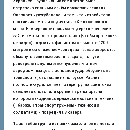
Херсонес. Группа наших самолётов была
встречена сильным огнём вражеских зениток.
Опасность усугублялась и тем, что истребители
противника могли подняться с Херсонесского
мыса. К. Аверьянов принимает дерзкое решение:
зайти с моря, со стороны солнца (чтобы противник
не видел) подойти к фашистам на высоте 1200
метров и со снижением, создавая запас скорости,
обмануть зенитные расчёты врага; по пути
расстрелять пулемётно-пушечным огнём
аэродром немцев, а основной удар обрушить на
транспорты, стоявшие на погрузке. Расчёт
полностью удался. Без потерь группа советских
самолётов потопила крупный транспорт, на
котором находились вражеские войска и техника
(1 баржа, 1 транспорт гружёный техникой и
солдатами) и повредила 3 катера.
12 сентября группа из наших самолётов вылетела