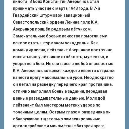
пилота. В боях Константин Аверьянов стал
принимать участие с марта 1943 года. В 7-й
Гвардейский штурмовой авиационный
Севастопольский ордена Ленина полк К.А.
Аверьянов пришёл рядовым лётчиком.
Замечательные боевые качества помогли ему
вскоре стать штурманом эскадрильи. Как
командир звена, лейтенант Аверьянов постоянно
воспитывал у лётчиков стойкость, мужество, и
упорство в бою. Не считаясь с любой опасностью
К.А. Аверьянов во время каждого вылета старался
нанести врагу максимальный урон. Неоднократно
он летал на разведку переднего края противника,
отлично выполнял боевые задания, передавая
ценные разведывательные данные. Молодой
лейтенант был мастером метких ударов по
точечным целям. Острым глазом разведчика он
обнаруживал тщательно замаскированные
артиллерийские и миномётные батареи врага,