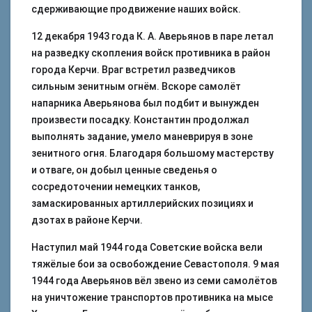
сдерживающие продвижение наших войск.
12 декабря 1943 года К. А. Аверьянов в паре летал
на разведку скопления войск противника в район
города Керчи. Враг встретил разведчиков
сильным зенитным огнём. Вскоре самолёт
напарника Аверьянова был подбит и вынужден
произвести посадку. Константин продолжал
выполнять задание, умело маневрируя в зоне
зенитного огня. Благодаря большому мастерству
и отваге, он добыл ценные сведенья о
сосредоточении немецких танков,
замаскированных артиллерийских позициях и
дзотах в районе Керчи.
Наступил май 1944 года Советские войска вели
тяжёлые бои за освобождение Севастополя. 9 мая
1944 года Аверьянов вёл звено из семи самолётов
на уничтожение транспортов противника на мысе