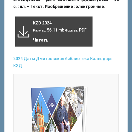
с. : ил. – Текст. Изображение : электронные.
KZD 2024
56.11 mb
PDF
Размер:
Формат:
Читать
2024
Даты
Дмитровская библиотека
Календарь
КЗД