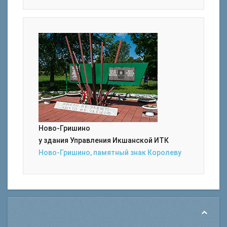
Ново-Гришино
у здания Управления Икшанской ИТК
Ново-Гришино, памятный знак Королеву