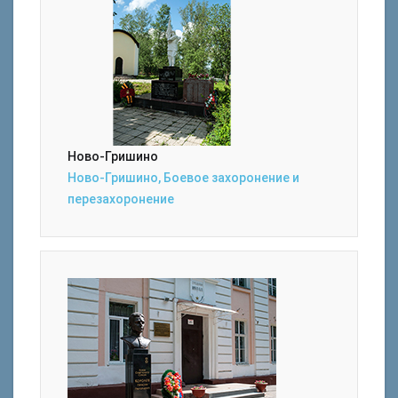
Ново-Гришино
Ново-Гришино, Боевое захоронение и
перезахоронение