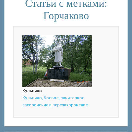
Статьи с метками:
Горчаково
Кульпино
Кульпино, Боевое, санитарное
захоронение и перезахоронение