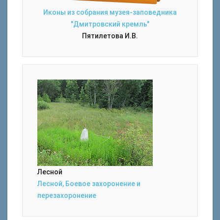
Иконы из собрания музея-заповедника
"Дмитровский кремль"
Пятилетова И.В.
Лесной
Лесной, Боевое захоронение и
перезахоронение