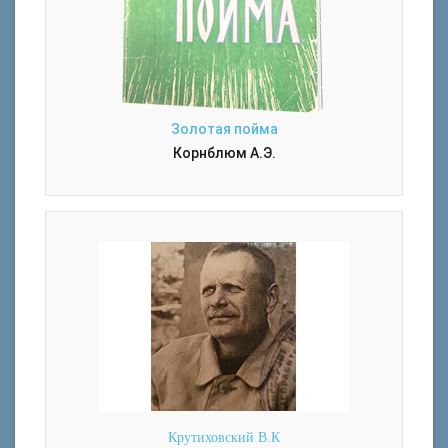
Золотая пойма
Корнблюм А.Э.
Крутиховский В.К