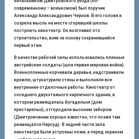
начальником Дмитровского уезда (по-
современному – военкомом) был поручик
Александр Александрович Чернов. В его голове и
созрела мысль на месте сгоревшей школы
построить кинотеатр. Он возглавил это
строительство, взяв за основу сохранившийся
первый этаж.
В качестве рабочей силы использовались пленные
австрийские солдаты (шла первая мировая война).
Военнопленные корчевали деревья, надстраивали
кровлю, штукатурили стены и выполняли все
внутренние отделочные работы. Кинотеатр от
соседнего двухэтажного кирпичного здания, в
котором размещалась богадельня (дом
престарелых), отгородили высоким забором.
(Дмитровчанам хорошо известно, что позже там
размещался Нарсуд). В задней части зала
кинотеатра были устроены ложи, а перед экраном