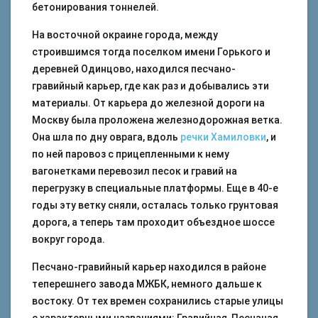
бетонирования тоннелей.
На восточной окраине города, между
строившимся тогда поселком имени Горького и
деревней Одинцово, находился песчано-
гравийный карьер, где как раз и добывались эти
материалы. От карьера до железной дороги на
Москву была проложена железнодорожная ветка.
Она шла по дну оврага, вдоль
речки Хамиловки
, и
по ней паровоз с прицепленными к нему
вагонетками перевозил песок и гравий на
перегрузку в специальные платформы. Еще в 40-е
годы эту ветку сняли, осталась только грунтовая
дорога, а теперь там проходит объездное шоссе
вокруг города.
Песчано-гравийный карьер находился в районе
теперешнего завода МЖБК, немного дальше к
востоку. От тех времен сохранились старые улицы