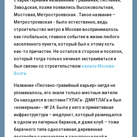
с характерными названиями: Гравийная, Песчаная,
Заводская, позже появились Высоковольтная,
Мостовая, Метростроевская…Такое название –
Метростроевская - было естественно, ведь
строительство метро в Москве воспринималось
как глобальное, главное событие в жизни любого
населенного пункта, который был к этому хоть
как-то причастен. Не остался в стороне и поселок,
который тогда только начинал застраиваться и
был связан со строительством
канала Москва-
Волга.
Название «Песчано-гравийный карьер» нигде не
упоминалось, его знали только местные жители.
Он находился в системе ГУЛАГа- ДМИТЛАГа и был
«номерным» - № 24. Была у него и примитивная
инфраструктура – медпункт, который размещался
в одном из лагерных бараков, и даже клуб – тоже
барачного типа одноэтажная деревянная
постройка с кинозалом и танцплощадкой в