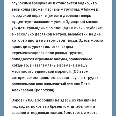
глубокими трещинами и становится видно, что
весь холм сложен песчаным грунтом. А ближе к
городской окраине (вместо деревни теперь
существует название – улица Одинцово) можно
увидеть громадные по площади и очень глубокие,
в несколько десятков метров, выработки, на дне
которых иногда и летом стоит вода. Здесь можно
проводить уроки геологии: видны
перемежающиеся слои разных грунтов,
попадаются огромные валуны, принесенные
когда-то, в незапамятные времена в нашу
местность ледниковой мореной. (Об этом
историческом прошлом в своих научных трудах
рассказывал наш знаменитый земляк Петр
Алексеевич Кропоткин).
Зэков ГУЛАГа хоронили не здесь, их увозили на
подводах, покрытых брезентом, штабелями, в
заранее отведенные низкие, болотистые места,