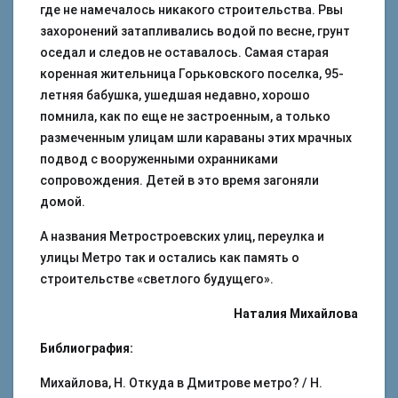
где не намечалось никакого строительства. Рвы
захоронений затапливались водой по весне, грунт
оседал и следов не оставалось. Самая старая
коренная жительница Горьковского поселка, 95-
летняя бабушка, ушедшая недавно, хорошо
помнила, как по еще не застроенным, а только
размеченным улицам шли караваны этих мрачных
подвод с вооруженными охранниками
сопровождения. Детей в это время загоняли
домой.
А названия Метростроевских улиц, переулка и
улицы Метро так и остались как память о
строительстве «светлого будущего».
Наталия Михайлова
Библиография:
Михайлова, Н. Откуда в Дмитрове метро? / Н.