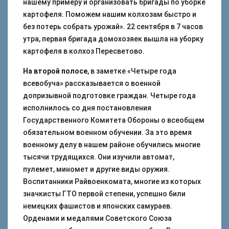
нашему примеру и организовать бригады по уборке
картофеля. Поможем нашим колхозам быстро и
без потерь собрать урожай». 22 сентября в 7 часов
утра, первая бригада домохозяек вышла на уборку
картофеля в колхоз Пересветово.
На второй полосе
, в заметке «Четыре года
всевобуча» рассказывается о военной
допризывной подготовке граждан. Четыре года
исполнилось со дня постановления
Государственного Комитета Обороны о всеобщем
обязательном военном обучении. За это время
военному делу в нашем районе обучились многие
тысячи трудящихся. Они изучили автомат,
пулемет, миномет и другие виды оружия.
Воспитанники Райвоенкомата, многие из которых
значкисты ГТО первой степени, успешно били
немецких фашистов и японских самураев.
Орденами и медалями Советского Союза