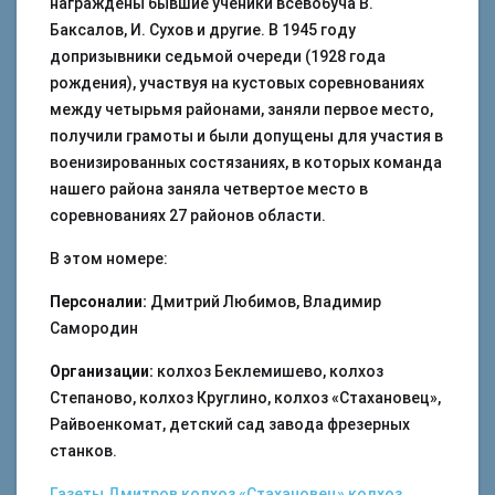
награждены бывшие ученики всевобуча В.
Баксалов, И. Сухов и другие. В 1945 году
допризывники седьмой очереди (1928 года
рождения), участвуя на кустовых соревнованиях
между четырьмя районами, заняли первое место,
получили грамоты и были допущены для участия в
военизированных состязаниях, в которых команда
нашего района заняла четвертое место в
соревнованиях 27 районов области.
В этом номере:
Персоналии:
Дмитрий Любимов, Владимир
Самородин
Организации:
колхоз Беклемишево, колхоз
Степаново, колхоз Круглино, колхоз «Стахановец»,
Райвоенкомат, детский сад завода фрезерных
станков.
Газеты
Дмитров
колхоз «Стахановец»
колхоз