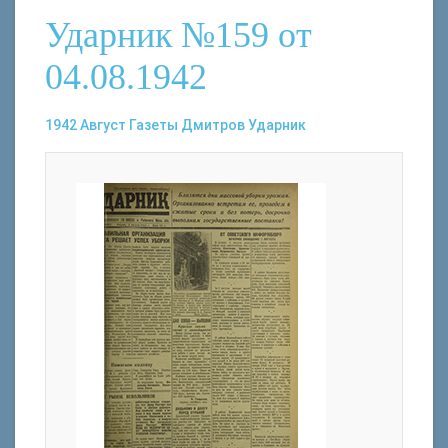
Ударник №159 от
04.08.1942
1942
Август
Газеты
Дмитров
Ударник