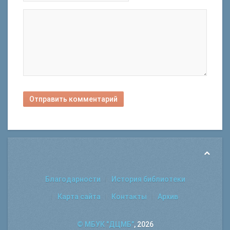
Отправить комментарий
Благодарности
История библиотеки
Карта сайта
Контакты
Архив
© МБУК "ДЦМБ"
, 2026