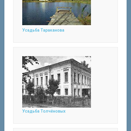
Усадьба Тараканова
Усадьба Толчёновых