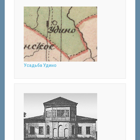
Усадьба Удино