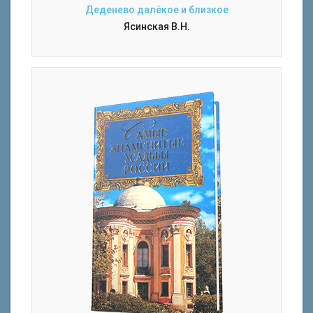
Деденево далёкое и близкое
Ясинская В.Н.