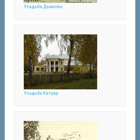
Усадьба Дьяково
Усадьба Катуар