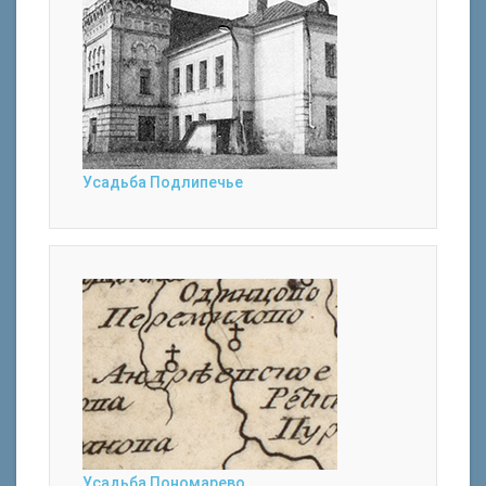
Усадьба Подлипечье
Усадьба Пономарево