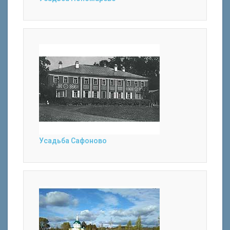
Усадьба Сафоново