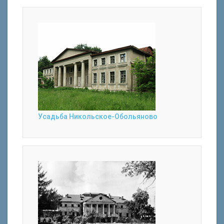
Усадьба Никольское-Обольяново