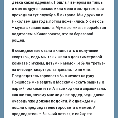
девка какая ядреная». Пошла я вечером на танцы,
и моя подруга познакомила меня с солдатом, они
проходили тут службу в Дмитрове. Мы дружили с
Николаем два года, потом поженились. Я смеюсь
– мужа в канаве нашла. Муж всю жизнь проработал
водителем в Кинопрокате, что за березовой
рощей.
В семидесятые стала я хлопотать о получении
квартиры, ведь мы так и жили в десятиметровой
комнате с мужем, детьми и мамой. Я была третьей
на очереди, квартиры выдавали, но не мне.
Председатель горсовета был нечист на руку.
Пришлось мне ездить в Москву и искать защиты в
партийном комитете. А я все ходила и спрашивала,
как же так, почему мне не дают ордер, ведь давно
очередь уже должна подойти. И однажды мы
пошли к председателю горсовета с мамой. А
председатель – бывший летчик, в войну его