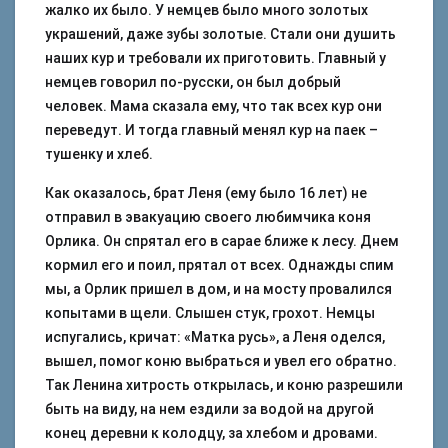
жалко их было. У немцев было много золотых
украшений, даже зубы золотые. Стали они душить
наших кур и требовали их приготовить. Главный у
немцев говорил по-русски, он был добрый
человек. Мама сказала ему, что так всех кур они
переведут. И тогда главный менял кур на паек –
тушенку и хлеб.
Как оказалось, брат Леня (ему было 16 лет) не
отправил в эвакуацию своего любимчика коня
Орлика. Он спрятал его в сарае ближе к лесу. Днем
кормил его и поил, прятал от всех. Однажды спим
мы, а Орлик пришел в дом, и на мосту провалился
копытами в щели. Слышен стук, грохот. Немцы
испугались, кричат: «Матка русь», а Леня оделся,
вышел, помог коню выбраться и увел его обратно.
Так Ленина хитрость открылась, и коню разрешили
быть на виду, на нем ездили за водой на другой
конец деревни к колодцу, за хлебом и дровами.