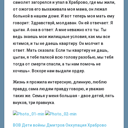
самолет загорелся и упал в Храброво, где мы жили,
от ожогов его выхаживала моя мама, он лежал
больной в нашем доме. И вот теперь моя мать ему
говорит: Здравствуй, молдаван. Он ей отвечает: Я
цыган. А она в ответ: А мне неважно кто ты. Ты
ведь знаешь мои жилищные условия, как мы все
ютимся, и ты не даешь квартиру. Он молчит в
ответ. Мать сказала: Если ты квартиру не дашь,
цыган, я тебе палкой всю голову разобью, мы тебя
тогда от смерти спасли, а ты нам помочь не
хочешь». Вскоре нам выдали ордер.
Жизнь я прожила интересную, длинную, люблю
правду, сама людям правду говорю, и уважаю
таких же. Семья у меня большая - двое детей, пять
внуков, три правнука.
ВОВ
Дети войны
Дмитров
Оккупация
Храброво