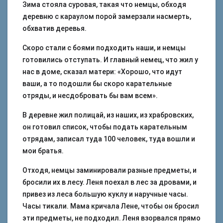
Зима стояла суровая, такая что немцы, обходя
деревню с караулом порой замерзали насмерть,
обхватив деревья.
Скоро стали с боями подходить наши, и немцы
готовились отступать. И главный немец, что жил у
нас в доме, сказал матери: «Хорошо, что идут
ваши, а то подошли бы скоро карательные
отряды, и несдобровать бы вам всем».
В деревне жил полицай, из наших, из храбровских,
он готовил список, чтобы подать карательным
отрядам, записал туда 100 человек, туда вошли и
мои братья.
Отходя, немцы заминировали разные предметы, и
бросили их в лесу. Леня поехал в лес за дровами, и
привез из леса большую куклу и наручные часы.
Часы тикали. Мама кричала Лене, чтобы он бросил
эти предметы, не подходил. Леня взорвался прямо