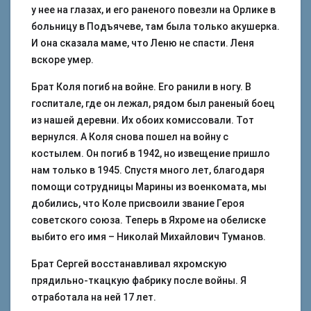
у нее на глазах, и его раненого повезли на Орлике в
больницу в Подъячеве, там была только акушерка.
И она сказала маме, что Леню не спасти. Леня
вскоре умер.
Брат Коля погиб на войне. Его ранили в ногу. В
госпитале, где он лежал, рядом был раненый боец
из нашей деревни. Их обоих комиссовали. Тот
вернулся. А Коля снова пошел на войну с
костылем. Он погиб в 1942, но извещение пришло
нам только в 1945. Спустя много лет, благодаря
помощи сотрудницы Марины из военкомата, мы
добились, что Коле присвоили звание Героя
советского союза. Теперь в Яхроме на обелиске
выбито его имя – Николай Михайлович Туманов.
Брат Сергей восстанавливал яхромскую
прядильно-ткацкую фабрику после войны. Я
отработала на ней 17 лет.