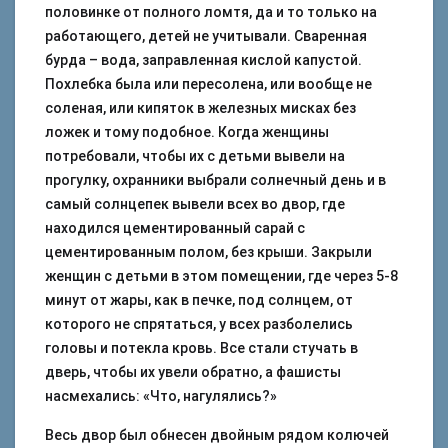
половинке от полного ломтя, да и то только на
работающего, детей не учитывали. Сваренная
бурда – вода, заправленная кислой капустой.
Похлебка была или пересолена, или вообще не
соленая, или кипяток в железных мисках без
ложек и тому подобное. Когда женщины
потребовали, чтобы их с детьми вывели на
прогулку, охранники выбрали солнечный день и в
самый солнцепек вывели всех во двор, где
находился цементированный сарай с
цементированным полом, без крыши. Закрыли
женщин с детьми в этом помещении, где через 5-8
минут от жары, как в печке, под солнцем, от
которого не спрятаться, у всех разболелись
головы и потекла кровь. Все стали стучать в
дверь, чтобы их увели обратно, а фашисты
насмехались: «Что, нагулялись?»
Весь двор был обнесен двойным рядом колючей