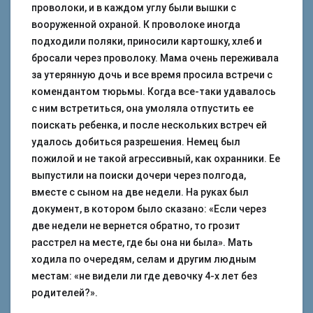
проволоки, и в каждом углу были вышки с
вооруженной охраной. К проволоке иногда
подходили поляки, приносили картошку, хлеб и
бросали через проволоку. Мама очень переживала
за утерянную дочь и все время просила встречи с
комендантом тюрьмы. Когда все-таки удавалось
с ним встретиться, она умоляла отпустить ее
поискать ребенка, и после нескольких встреч ей
удалось добиться разрешения. Немец был
пожилой и не такой агрессивный, как охранники. Ее
выпустили на поиски дочери через полгода,
вместе с сыном на две недели. На руках был
документ, в котором было сказано: «Если через
две недели не вернется обратно, то грозит
расстрел на месте, где бы она ни была». Мать
ходила по очередям, селам и другим людным
местам: «не видели ли где девочку 4-х лет без
родителей?».