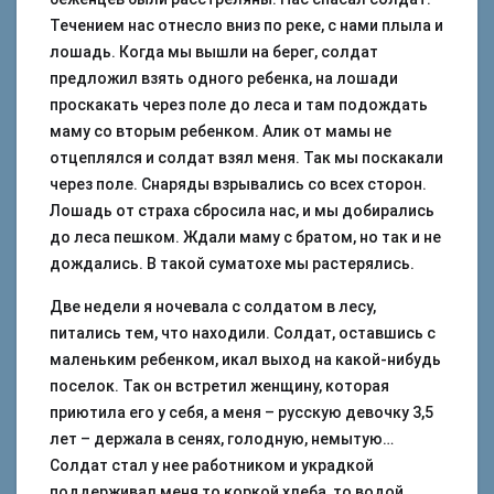
Течением нас отнесло вниз по реке, с нами плыла и
лошадь. Когда мы вышли на берег, солдат
предложил взять одного ребенка, на лошади
проскакать через поле до леса и там подождать
маму со вторым ребенком. Алик от мамы не
отцеплялся и солдат взял меня. Так мы поскакали
через поле. Снаряды взрывались со всех сторон.
Лошадь от страха сбросила нас, и мы добирались
до леса пешком. Ждали маму с братом, но так и не
дождались. В такой суматохе мы растерялись.
Две недели я ночевала с солдатом в лесу,
питались тем, что находили. Солдат, оставшись с
маленьким ребенком, икал выход на какой-нибудь
поселок. Так он встретил женщину, которая
приютила его у себя, а меня – русскую девочку 3,5
лет – держала в сенях, голодную, немытую…
Солдат стал у нее работником и украдкой
поддерживал меня то коркой хлеба, то водой.