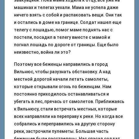
эвакуацией. Пока мама ходила к отцу, все уже на
машинах и телегах уехали. Мама не успела даже
ничего взять с собой и распаковать вещи. Они так
и остались в доме на границе. Солдат нашел еще
телегу с лошадью, помог маме поднять нас с
постели, посадил в телегу вместе с мамой и
погнал лошадь по дороге от границы. Еще было
неизвестно, война ли это?
Поэтому все беженцы направились в город
Вильнюс, чтобы разузнать обстановку. А над
местной дорогой начали летать самолеты,
которые открывали огонь по беженцам. Нам
постоянно приходилось останавливаться и
убегать в лес, прячась от самолетов. Приближаясь
к Вильнюсу, стали встречать местных, которые
всех направляли на переправу к реке. Но когда все
собрались и переправились на другую сторону
реки, застрочили пулеметы. Большая часть
беженцев были расстреляны. Нас спасал солдат.