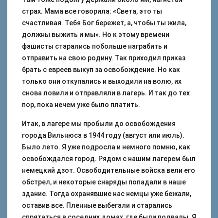
страх. Мама все говорила: «Света, это ты
счастливая. Тебя Бог бережет, а, чтобы ты жила,
должны выжить и мы». Но к этому времени
фашисты старались побольше награбить и
отправить на свою родину. Так приходил приказ
брать с евреев выкуп за освобождение. Но как
только они откупались и выходили на волю, их
снова ловили и отправляли в лагерь. И так до тех
пор, пока нечем уже было платить.
Итак, в лагере мы пробыли до освобождения
города Вильнюса в 1944 году (август или июль).
Было лето. Я уже подросла и немного помню, как
освобождался город. Рядом с нашим лагерем был
немецкий дзот. Освободительные войска вели его
обстрел, и некоторые снаряды попадали в наше
здание. Тогда охранявшие нас немцы уже бежали,
оставив все. Пленные выбегали и старались
спрятаться в соседних домах, где были подвалы. Я