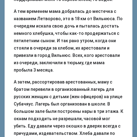
А тем временем мама добралась до местечка с
названием Летворово, это в 18 км от Вильнюса. По
очередям искала свою дочь и пыталась достать
немного хлебушка, чтобы как-то продержаться с
пятилетним сыном. И так рано утром, когда они
стояли в очереди за хлебом, их арестовали и
привезли в город Вильнюс. Всех, кого арестовали
из очереди, заключили в тюрьму, где мама
пробыла 3 месяца.
А затем, рассортировав арестованных, маму с
братом перевели в организованный лагерь для
русских женщин с детьми (жен офицеров) на улице
Субачяус. Лагерь был организован в школе. В
большом зале были построены нары в три этажа. К
окнам подходить не разрешали, часовой мог
убить. Еду давали через окошко в дверях всегда с
причудами, издевательством. Хлеба давали по