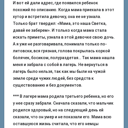
И вот ей дали адрес, где появился ребенок
похожий по описанию. Когда мама приехала в этот
хутор и встретила девочку, она ее не узнала.
Только брат твердил: «Мама, это наша Светка,
давай ее заберем». И только когда мама стала
искать приметы, узнала в этой девочке свою дочь.
А я уже не разговаривала, понимала только по-
литовски, вся грязная, голова покрылась коркой
болячек, босиком, полураздетая… Так мама нашла
меня и забрала с собой в лагерь. Не вернуться в
лагерь было нельзя, так как мы были на чужой
земле среди чужих людей, без средств к
существованию и без документов.
*** В лагере мама родила третьего ребенка, но его
у нее сразу забрали. Сначала сказали, что мальчик
родился здоровый, но на следующий день ей
сказали, что он умер и не показали его. Мама всю
оставшуюся жизнь считала, что его немцы