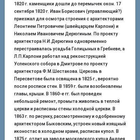
1820 г. каменщики дошли до перемычек окон. 17
сентября 1820 г. Иван Борисович (управляющий?)
приезжал для осмотра строения с архитекторами
Леонтием Петровичем (швейцарцем Карлони) и
Николаем Ивановичем Дерюгиным. По проекту
архитектора Н.И.Дерюгина одновременно
перестраивалась усадьба Голицыных в Гребневе, а
Л.П.Карлони работал над реконструкцией
Успенского собора в Дмитрове по проекту
архитектора Ф.М.Шестакова. Церковь в
Пересветове была освящена в 1825 г., вероятно
после росписи стен. В 1859 г. были возобновлены
главы, крыши. В 1860-е гг. был проведен
небольшой ремонт, промыта живопись в теплой
церкви и расписаны стены холодной церкви. В
1863 г. по рисунку, рассмотренному и одобренному
архитектором Быковским, устроен новый изящный
иконостас в холодном храме, расписан купол. В
1875 г. отлит на заводе московского купца Андрея