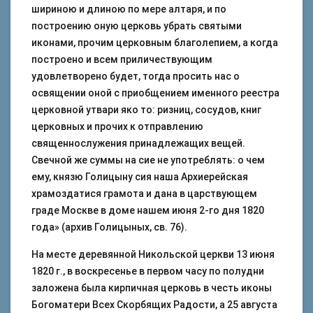
шириною и длиною по мере алтаря, и по
построению оную церковь убрать святыми
иконами, прочим церковным благолепием, а когда
построено и всем приличествующим
удовлетворено будет, тогда просить нас о
освящении оной с приобщением именного реестра
церковной утвари яко то: ризниц, сосудов, книг
церковных и прочих к отправлению
священнослужения принадлежащих вещей.
Свечной же суммы на сие не употреблять: о чем
ему, князю Голицыну сия наша Архиерейская
храмоздатися грамота и дана в царствующем
граде Москве в доме нашем июня 2-го дня 1820
года» (архив Голицыных, св. 76).
На месте деревянной Никольской церкви 13 июня
1820 г., в воскресенье в первом часу по полудни
заложена была кирпичная церковь в честь иконы
Богоматери Всех Скорбящих Радости, а 25 августа