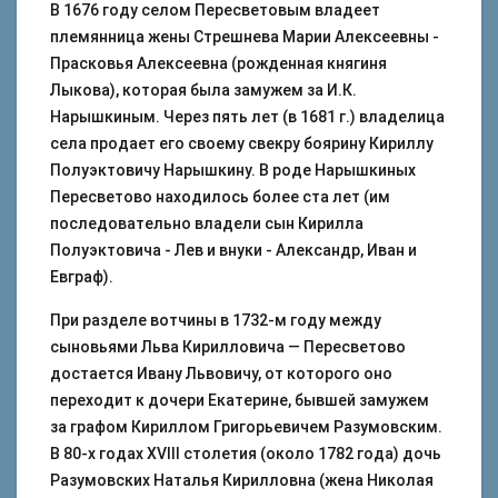
В 1676 году селом Пересветовым владеет
племянница жены Стрешнева Марии Алексеевны -
Прасковья Алексеевна (рожденная княгиня
Лыкова), которая была замужем за И.К.
Нарышкиным. Через пять лет (в 1681 г.) владелица
села продает его своему свекру боярину Кириллу
Полуэктовичу Нарышкину. В роде Нарышкиных
Пересветово находилось более ста лет (им
последовательно владели сын Кирилла
Полуэктовича - Лев и внуки - Александр, Иван и
Евграф).
При разделе вотчины в 1732-м году между
сыновьями Льва Кирилловича — Пересветово
достается Ивану Львовичу, от которого оно
переходит к дочери Екатерине, бывшей замужем
за графом Кириллом Григорьевичем Разумовским.
В 80-х годах XVIII столетия (около 1782 года) дочь
Разумовских Наталья Кирилловна (жена Николая