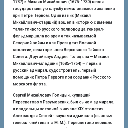
1737) и Михаил Михайлович (1675-1730) несли
государственную службу немаловажного значения
при Петре Первом. Один из них (Михаил
Михайлович-старший) вошел в историю с именем
талантливого русского полководца, генерал-
фельдмаршала во время так называемой
Северной войны и как Президент Военной
коллегии, сенатор и член Верховного Тайного
Совета. Другой внук Андрея Голицына — Михаил
Михайлович-младший (1685-1764) — первый
русский адмирал, судостроитель, первый
помощник Петра Первого при создании Русского
морского флота.
Сергей Михайлович Голицын, купивший
Пересветово у Разумовских, был сыном адмирала,
а владельцы вотчиной в начале XIX столетия
Александр и Сергей - внуками адмирала (сыновья
генерал-лейтенанта М. М.). Пересветово перешло