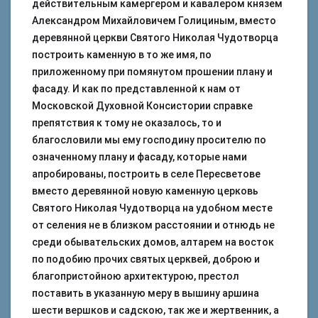
действительным камергером и кавалером князем
Александром Михайловичем Голициным, вместо
деревянной церкви Святого Николая Чудотворца
построить каменную в то же имя, по
приложенному при помянутом прошении плану и
фасаду. И как по представленной к нам от
Московской Духовной Консистории справке
препятствия к тому не оказалось, то и
благословили мы ему господину просителю по
означенному плану и фасаду, которые нами
апробированы, построить в селе Пересветове
вместо деревянной новую каменную церковь
Святого Николая Чудотворца на удобном месте
от селения не в близком расстоянии и отнюдь не
среди обывательских домов, алтарем на восток
по подобию прочих святых церквей, доброю и
благопристойною архитектурою, престол
поставить в указанную меру в вышину аршина
шести вершков и садскою, так же и жертвенник, а