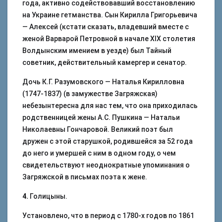
года, активно содействовавший восстановлению
на Украине гетманства. Сын Кирилла Григорьевича
— Алексей (кстати сказать, владевший вместе с
женой Варварой Петровной в начале ХIХ столетия
Волдынским имением в уезде) был Тайный
советник, действительный камергер и сенатор.
Дочь К.Г. Разумовского — Наталья Кирилловна
(1747-1837) (в замужестве Загряжская)
небезынтересна для нас тем, что она приходилась
родственницей жены А.С. Пушкина — Натальи
Николаевны Гончаровой. Великий поэт был
дружен с этой старушкой, родившейся за 52 года
до него и умершей с ним в одном году, о чем
свидетельствуют неоднократные упоминания о
Загряжской в письмах поэта к жене.
4.
Голицыны.
Установлено, что в период с 1780-х годов по 1861