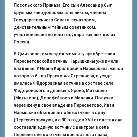
Посольского Приказа. Его сын Александр был
крупным заводопромышленником, членом
Государственного Совета, сенатором,
действительным тайным советником,
участвовавший во всех государственных делах
России.
В Дмитровском уезде к моменту приобретения
Пересветовской вотчины Нарышкины уже имели
владение. У Ивана Кирилловича Нарышкина, женой
которого была Прасковья Стрешнева, в уезде
имелась Фёдоровская вотчина в составе села
Фёдоровского и деревень Ярово, Митькино
(Митьково), Дорофейково и Маленки. Получив
через жену в свое владение Пересветово, Иван
Нарышкин объединяет обе вотчины в одну
(Пересветовскую), и с 80-х годов XVII столетия они
составили единую вотчину с центром в селе
Пересветове до отмены крепостного права,