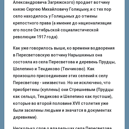
Александровича Загряжского) продает вотчину
князю Сергею Михайловичу Голицыну, и с тех пор
село находилось у Голицыных до отмены
крепостного права (а имение до национализации
его после Октябрьской социалистической
революции 1917 года).
Как уже говорилось выше, ко времени водворения
в Пересветовскую вотчину Нарышкиных она
состояла из села Пересветова и деревень Прудцы,
Шелепино и Тендиково (Тенчиково). Как
произошло присоединение этих селений к селу
Пересветову - неизвестно. Но не исключено, что
приобретены (куплены) они Стрешневым (Прудцы
как сельцо, Тендиково и Шелепино как пустоши),
которые во второй половине XVII столетия уже
были заселены людьми и значатся в документах
деревнями).
Несколько слов о владельцах села Пересветова