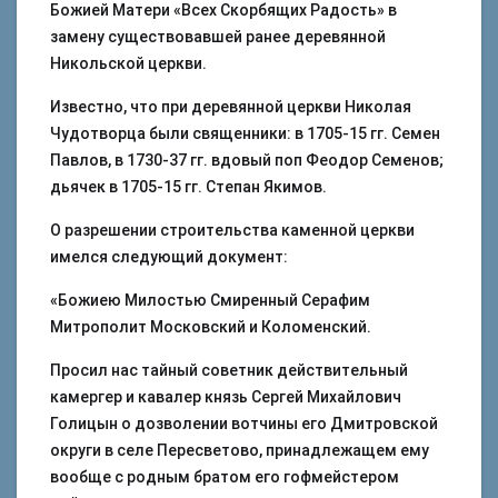
Божией Матери «Всех Скорбящих Радость» в
замену существовавшей ранее деревянной
Никольской церкви.
Известно, что при деревянной церкви Николая
Чудотворца были священники: в 1705-15 гг. Семен
Павлов, в 1730-37 гг. вдовый поп Феодор Семенов;
дьячек в 1705-15 гг. Степан Якимов.
О разрешении строительства каменной церкви
имелся следующий документ:
«Божиею Милостью Смиренный Серафим
Митрополит Московский и Коломенский.
Просил нас тайный советник действительный
камергер и кавалер князь Сергей Михайлович
Голицын о дозволении вотчины его Дмитровской
округи в селе Пересветово, принадлежащем ему
вообще с родным братом его гофмейстером