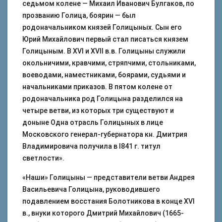
седьмом колене — Михаил Иванович Булгаков, по
прозванию Голица, боярин — был
родоначальником князей Голицыных. Сын его
Юрий Михайлович первый стал писаться князем
Голицыным. В XVI и XVII в.в. Голицыны служили
окольничими, кравчими, стряпчими, стольниками,
воеводами, наместниками, боярами, судьями и
начальниками приказов. В пятом колене от
родоначальника род Голицына разделился на
четыре ветви, из которых три существуют и
доныне Одна отрасль Голицыных в лице
Московского генерал-губернатора кн. Дмитрия
Владимировича получила в l841 г. титул
светлости».
«Наши» Голицыны — представители ветви Андрея
Васильевича Голицына, руководившего
подавлением восстания Болотникова в конце XVI
в., внуки которого Дмитрий Михайлович (1665-