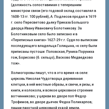
(должность сопоставимая с теперешним
министром связи (его годовой оклад составлял в
1608-13 гг. 100 рублей), А. Подлесов продал в 1619
г. село Пересветово дьяку Приказа Большого
дворца Ивану Ивановичу Болотникову. За
Болотниковым село было записано и в
«Переписных книгах» 1627-29 г.г. Судя по выпискам
последующего владельца Голицына, «к селу были
приписаны пустоши: Поповская, Руниха Поруниха
гож, Борисово (б. сельцо), Васково Медведково
тож».
Холмогоровы пишут, что в это время «в селе:
церковь Николая Чудотворца деревянная
клетцки, в ней местные образы, и свечи, и ризы, и
книги, и колокола, и всякое церковное строение
вотчинниково; у церкви во дворе поп Федор
Трофимов, во дворе дьячек Федка Поликарпов;
пашни пахотной церковной худой земли,