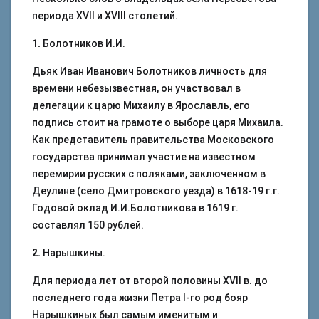
периода XVII и XVIII столетий.
1.
Болотников И.И.
Дьяк Иван Иванович Болотников личность для
времени небезызвестная, он участвовал в
делегации к царю Михаилу в Ярославль, его
подпись стоит на грамоте о выборе царя Михаила.
Как представитель правительства Московского
государства принимал участие на известном
перемирии русских с поляками, заключенном в
Деулине (село Дмитровского уезда) в 1618-19 г.г.
Годовой оклад И.И.Болотникова в 1619 г.
составлял 150 рублей.
2.
Нарышкины.
Для периода лет от второй половины XVII в. до
последнего года жизни Петра I-го род бояр
Нарышкиных был самым именитым и