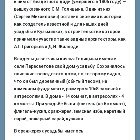
к ним от бездетного дяди (умершего в 1806 году) —
вышеуказанного С.М. Голицына. Один из них
(Сергей Михайлович) оставил свое имя в истории
как создатель известной и для наших дней
усадьбы в Кузьминках, в строительстве которой
принимали участие такие видные архитекторы, как
А.Г. Григорьев и Д.И. Жилярди.
Владельцы вотчины князья Голицыны имели в
селе Пересветове свой дом-усадьбу. Сохранилось
описание господского дома, по которому видно,
что он был деревянный (обитый тесом), на
каменном фундаменте, размером 10х8 саженей с
антресолями. В доме - 14 комнат, в антресолях - 4
комнаты. При усадьбе были: флигель (на 6 комнат),
флигель-кухня, оранжерея, земская изба, каретный
сарай, пожарный сарай, кузница.
В оранжереях усадьбы имелось: