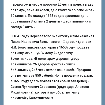
перелогом и лесом поросло 20 чети в поле, а в дву
потомуж, сена 30 копен, да отхожего по реке Якоти
10 копен». По окладу 1628 года церковная дань
составляла 3 алтына 2 деньги и десятильничих и
заезда 8 алтын.
В 1641 году Пересветово значится у жены казначея
Павла Ивановича Волынского - Федосьи (дочери
И.И. Болотникова), которая в 1650 году продает
вотчину «жильцу» Симону Андреевичу
Болотникову. «В селе: храм деревян, двор
вотчинников, 26 дворов крестьянских и
бобыльских, 246 чети земли пашенной». Продала
она вотчину за 850 рублей. Но не прошел и год, как
в 1651 году здесь появляется новый владелец -
Семен Лукинович Стрешнев (дядя царя Алексея
Михайловича), который приобрел вотчину
покупкой у Болотниковых.