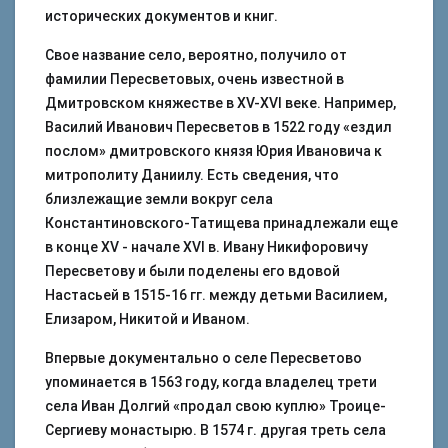
исторических документов и книг.
Свое название село, вероятно, получило от
фамилии Пересветовых, очень известной в
Дмитровском княжестве в XV-XVI веке. Например,
Василий Иванович Пересветов в 1522 году «ездил
послом» дмитровского князя Юрия Ивановича к
митрополиту Даниилу. Есть сведения, что
близлежащие земли вокруг села
Константиновского-Татищева принадлежали еще
в конце XV - начале XVI в. Ивану Никифоровичу
Пересветову и были поделены его вдовой
Настасьей в 1515-16 гг. между детьми Василием,
Елизаром, Никитой и Иваном.
Впервые документально о селе Пересветово
упоминается в 1563 году, когда владелец трети
села Иван Долгий «продал свою куплю» Троице-
Сергиеву монастырю. В 1574 г. другая треть села