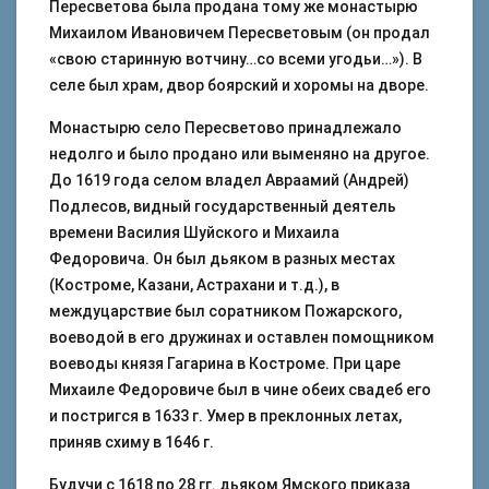
Пересветова была продана тому же монастырю
Михаилом Ивановичем Пересветовым (он продал
«свою старинную вотчину…со всеми угодьи…»). В
селе был храм, двор боярский и хоромы на дворе.
Монастырю село Пересветово принадлежало
недолго и было продано или выменяно на другое.
До 1619 года селом владел Авраамий (Андрей)
Подлесов, видный государственный деятель
времени Василия Шуйского и Михаила
Федоровича. Он был дьяком в разных местах
(Костроме, Казани, Астрахани и т.д.), в
междуцарствие был соратником Пожарского,
воеводой в его дружинах и оставлен помощником
воеводы князя Гагарина в Костроме. При царе
Михаиле Федоровиче был в чине обеих свадеб его
и постригся в 1633 г. Умер в преклонных летах,
приняв схиму в 1646 г.
Будучи с 1618 по 28 гг. дьяком Ямского приказа