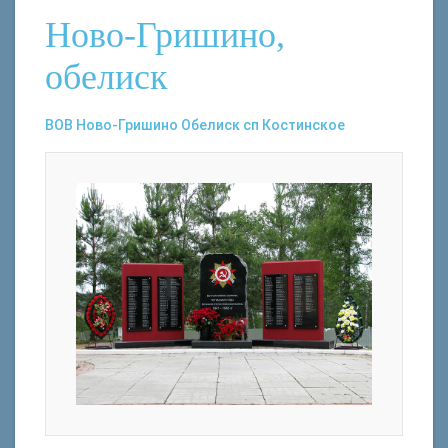
Ново-Гришино,
обелиск
ВОВ
Ново-Гришино
Обелиск
сп Костинское