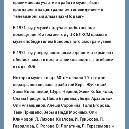
принимавших участие в работе музея, была
приглашена на центральное телевидение – в
телевизионный альманах «Подвиг».
В 1971 году музей получает собственное
помещение. В этом же году ЦК ВЛКСМ признаёт
музей победителем Всесоюзного смотра музеев.
В 1972 году перед школьным зданием открывают
обелиск памяти воспитанников школы, погибшим
в годы ВОВ.
История музея конца 60-х – начала 70-х годов
неразрывно связана с работой Веры Жучковой,
Зины Воропаевой, Шуры Чёрной, Жени Кобанкова,
Славы Прищепо, Паши Баршева, Люды Архаровой,
Оли Рязанцевой, Алёши Сорокина, Толи Егорова,
Тани Прищепо, Веры и Нади Мосиных, Оли
Климовой, Л. Ляхова, Козлова, И. Грибкова, Л.
Гаврилова, С. Рогова, В. Лопатина, Л. Герасимова и