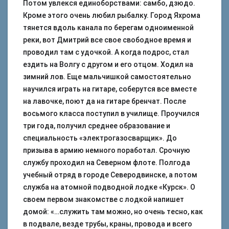
Потом увлекся единоборствами: самбо, дзюдо.
Кроме этого очень любил рыбалку. Город Яхрома
тянется вдоль канала по берегам одноименной
реки, вот Дмитрий все свое свободное время и
проводил там с удочкой. А когда подрос, стал
ездить на Волгу с другом и его отцом. Ходил на
зимний лов. Еще мальчишкой самостоятельно
научился играть на гитаре, соберутся все вместе
на лавочке, поют да на гитаре бренчат. После
восьмого класса поступил в училище. Проучился
три года, получил среднее образование и
специальность «электрогазосварщик». До
призыва в армию немного поработал. Срочную
службу проходил на Северном флоте. Полгода
учебный отряд в городе Северодвинске, а потом
служба на атомной подводной лодке «Курск». О
своем первом знакомстве с лодкой напишет
домой: «…служить там можно, но очень тесно, как
в подвале, везде трубы, краны, провода и всего