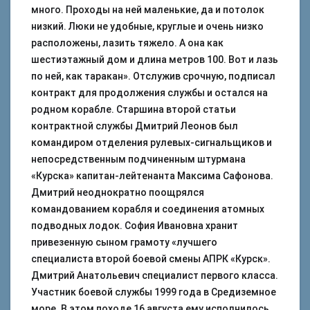
много. Проходы на ней маленькие, да и потолок
низкий. Люки не удобные, круглые и очень низко
расположены, лазить тяжело. А она как
шестиэтажный дом и длина метров 100. Вот и лазь
по ней, как таракан». Отслужив срочную, подписал
контракт для продолжения службы и остался на
родном корабле. Старшина второй статьи
контрактной службы Дмитрий Леонов был
командиром отделения рулевых-сигнальщиков и
непосредственным подчиненным штурмана
«Курска» капитан-лейтенанта Максима Сафонова.
Дмитрий неоднократно поощрялся
командованием корабля и соединения атомных
подводных лодок. София Ивановна хранит
привезенную сыном грамоту «лучшего
специалиста второй боевой смены АПРК «Курск».
Дмитрий Анатольевич специалист первого класса.
Участник боевой службы 1999 года в Средиземное
море. В этом походе 16 августа ему исполнилось