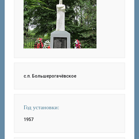
с.п. Большерогачёвское
Год установки:
1957