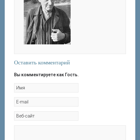
не вошедших глав в книгу С.М. Голицына
1953-1959 гг.
«Записки уцелевшего»] / Р.Ф. Хохлов //
Дмитровский вестник. – 2000. – 23 сент. –
Голицын, С. М. Хочу быть топографом /
С. 4.
Голицын С. М. – М.: Детгиз, 1953. – 192 с. :
14 марта – 100 лет назад родился
ил.
Голицын Сергей Михайлович (1909-1989),
Голицын, С. М. Хочу быть топографом /
писатель, потомок древнего дворянского
Голицын С. М. ; [ил.: Л. Смехов, Б. Лапин]. –
рода // Подмосковный летописец. – 2009.
М.: Детгиз, 1954. – 208 с. : ил.
Оставить комментарий
– №2 (20). – С.80.
Голицын, С. М. Сорок изыскателей :
Вы комментируете как Гость.
повесть / Голицын С. М. ; рис. С.
Забалуева. –М.: Детгиз, 1959. – 206 с. : ил.
Голицын, С. М. Мы читаем «зеленую книгу»
/ Голицын С. М. – М.: Мол. гвардия, 1959. –
48 с. : ил.
1961-1969 гг.
Голицын, С. М. Полотняный городок /