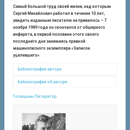
Самый большой труд своей жизни, над которым
Сергей Михайлович работал в течение 10 лет,
увидеть изданным писателю не привелось – 7
ноября 1989 года он скончался от обширного
инфаркта, в первой половине этого своего
последнего дня занимаясь правкой
машинописного экземпляра «Записок
уцелевшего».
Библиография автора
Библиография об авторе
1936 год
Голицыны
Литератор
Стрелкова, И. И. Жить в своем народе /
Голицын, С. М. Хочу быть топографом / С.
И.И. Стрелкова // Лит. Россия. – 1991. – 1
Голицын ; под ред. А.М. Казачкова. –М.–
марта. – С.10-11.
Л.: Онти. Глав. ред. науч.-попул. и
Хохлов, Р. Ф. Продолжение следует…: [о
юношеской лит-ры, 1936. – 131 с. : ил.
публикации в журнале «Наше наследие»