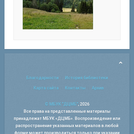
Благодарности
История библиотеки
Карта сайта
Контакты
Архив
© МБУК "ДЦМБ"
, 2026
Все права на представленные материалы
принадлежат МБУК «ДЦМБ». Воспроизведение или
распространение указанных материалов в любой
форме может производиться только при указании