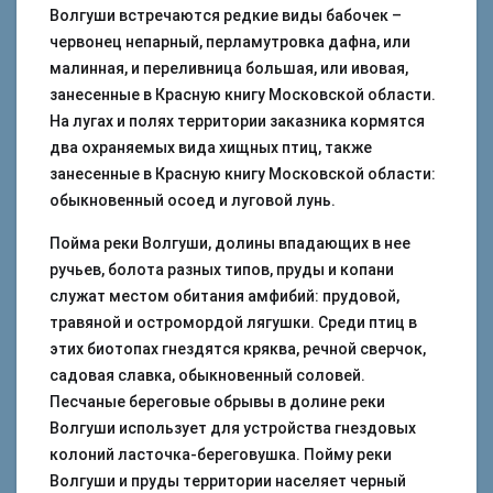
Волгуши встречаются редкие виды бабочек –
червонец непарный, перламутровка дафна, или
малинная, и переливница большая, или ивовая,
занесенные в Красную книгу Московской области.
На лугах и полях территории заказника кормятся
два охраняемых вида хищных птиц, также
занесенные в Красную книгу Московской области:
обыкновенный осоед и луговой лунь.
Пойма реки Волгуши, долины впадающих в нее
ручьев, болота разных типов, пруды и копани
служат местом обитания амфибий: прудовой,
травяной и остромордой лягушки. Среди птиц в
этих биотопах гнездятся кряква, речной сверчок,
садовая славка, обыкновенный соловей.
Песчаные береговые обрывы в долине реки
Волгуши использует для устройства гнездовых
колоний ласточка-береговушка. Пойму реки
Волгуши и пруды территории населяет черный