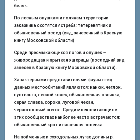
беляк.
По лесным опушкам и полянам территории
заказника охотятся ястреба: тетеревятник и
обыкновенный осоед (вид, занесенный в Красную
книгу Московской области).
Среди пресмыкающихся логов и опушек –
живородящая и прыткая ящерицы (последний вид
занесен в Красную книгу Московской области).
Характерными представителями фауны птиц
данных местообитаний являются: канюк, чеглок,
пустельга, лесной конек, обыкновенная овсянка,
серая славка, сорока, луговой чекан,
черноголовый щегол. Среди млекопитающих в
этих сообществах наиболее часто встречаются:
обыкновенный крот и пашенная полевка.
На пойменных и суходольных лугах долины р.