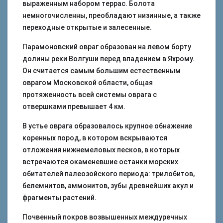
выраженным набором террас. Болота
немногочисленны, преобладают низинные, а также
переходные открытые и залесенные.
Парамоновский овраг образован на левом борту
долины реки Волгуши перед впадением в Яхрому.
Он считается самым большим естественным
оврагом Московской области, общая
протяженность всей системы оврага с
отвершками превышает 4 км.
В устье оврага образовалось крупное обнажение
коренных пород, в котором вскрываются
отложения нижнемеловых песков, в которых
встречаются окаменевшие останки морских
обитателей палеозойского периода: трилобитов,
белемнитов, аммонитов, зубы древнейших акул и
фрагменты растений.
Почвенный покров возвышенных междуречных