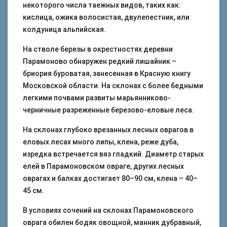
некоторого числа таежных видов, таких как:
кислица, ожика волосистая, двулепестник, или
колдуница альпийская.
На стволе березы в окрестностях деревни
Парамоново обнаружен редкий лишайник –
бриория буроватая, занесенная в Красную книгу
Московской области. На склонах с более бедными
легкими почвами развиты марьянниково-
черничные разреженные березово-еловые леса.
На склонах глубоко врезанных лесных оврагов в
еловых лесах много липы, клена, реже дуба,
изредка встречается вяз гладкий. Диаметр старых
елей в Парамоновском овраге, других лесных
оврагах и балках достигает 80–90 см, клена – 40–
45 см.
В условиях сочений на склонах Парамоновского
оврага обилен бодяк овощной, манник дубравный,