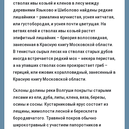
стволах ивы козьей и кленов в лесу между
деревнями Языково и Шиболово найдены редкие
лишайники – рамалина мучнистая, уснея нитчатая,
или густобородая, и уснея почти цветущая. На
ветвях елей и стволах ивы козьей растет
эпифитный лишайник – бриория волосовидная,
занесенная в Красную книгу Московской области.
В тенистых сырых лесах на стволах старых дубов
иногда встречается редкий мох – некера перистая,
а на упавших стволах осин произрастает гриб –
гериций, или ежовик коралловидный, занесенный в
Красную книгу Московской области.
Склоны долины реки Волгуши покрыты старыми
лесами из ели, дуба, липы, клена, вяза, березы,
осины и сосны. Кустарниковый ярус состоит из
лещины, жимолости лесной и бересклета
бородавчатого. Травяной покров обычно
широкотравный с участием папоротников и