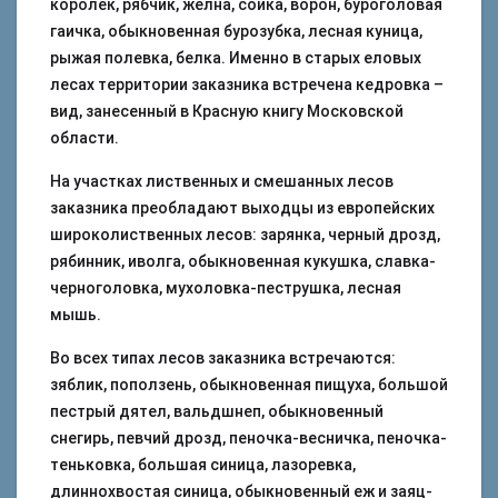
королек, рябчик, желна, сойка, ворон, буроголовая
гаичка, обыкновенная бурозубка, лесная куница,
рыжая полевка, белка. Именно в старых еловых
лесах территории заказника встречена кедровка –
вид, занесенный в Красную книгу Московской
области.
На участках лиственных и смешанных лесов
заказника преобладают выходцы из европейских
широколиственных лесов: зарянка, черный дрозд,
рябинник, иволга, обыкновенная кукушка, славка-
черноголовка, мухоловка-пеструшка, лесная
мышь.
Во всех типах лесов заказника встречаются:
зяблик, поползень, обыкновенная пищуха, большой
пестрый дятел, вальдшнеп, обыкновенный
снегирь, певчий дрозд, пеночка-весничка, пеночка-
теньковка, большая синица, лазоревка,
длиннохвостая синица, обыкновенный еж и заяц-