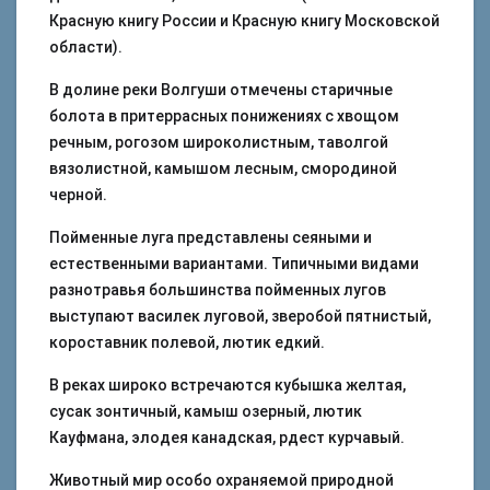
Красную книгу России и Красную книгу Московской
области).
В долине реки Волгуши отмечены старичные
болота в притеррасных понижениях с хвощом
речным, рогозом широколистным, таволгой
вязолистной, камышом лесным, смородиной
черной.
Пойменные луга представлены сеяными и
естественными вариантами. Типичными видами
разнотравья большинства пойменных лугов
выступают василек луговой, зверобой пятнистый,
короставник полевой, лютик едкий.
В реках широко встречаются кубышка желтая,
сусак зонтичный, камыш озерный, лютик
Кауфмана, элодея канадская, рдест курчавый.
Животный мир особо охраняемой природной