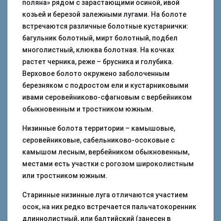
поляна» рядом с зарастающими осиной, ивой
козьей и березой залежными лугами. На болоте
встречаются различные болотные кустарнички:
багульник болотный, мирт болотный, подбел
многолистный, клюква болотная. На кочках
растет черника, реже – брусника и голубика.
Верховое болото окружено заболоченным
березняком с подростом ели и кустарниковыми
ивами серовейниково-сфагновым с вербейником
обыкновенным и тростником южным.
Низинные болота территории – камышовые,
серовейниковые, сабельниково-осоковые с
камышом лесным, вербейником обыкновенным,
местами есть участки с рогозом широколистным
или тростником южным.
Старинные низинные луга отличаются участием
осок, на них редко встречается пальчатокоренник
длиннолистный, или балтийский (занесен в