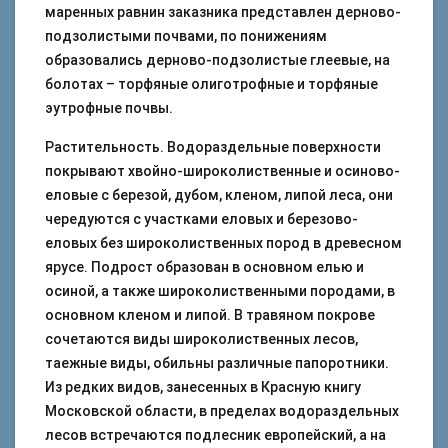
маренных равнин заказника представлен дерново-
подзолистыми почвами, по понижениям
образовались дерново-подзолистые глеевые, на
болотах – торфяные олиготрофные и торфяные
эутрофные почвы.
Растительность. Водораздельные поверхности
покрывают хвойно-широколиственные и осиново-
еловые с березой, дубом, кленом, липой леса, они
чередуются с участками еловых и березово-
еловых без широколиственных пород в древесном
ярусе. Подрост образован в основном елью и
осиной, а также широколиственными породами, в
основном кленом и липой. В травяном покрове
сочетаются виды широколиственных лесов,
таежные виды, обильны различные папоротники.
Из редких видов, занесенных в Красную книгу
Московской области, в пределах водораздельных
лесов встречаются подлесник европейский, а на