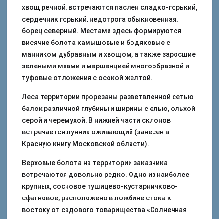
хвощ речной, встречаются паслен сладко-горький,
сердечник горький, недотрога обыкновенная,
борец северный. Местами здесь формируются
висячие болота камышовые и бодяковые с
манником дубравным и хвощом, а также заросшие
зелеными мхами и маршанцией многообразной и
туфовые отложения с осокой желтой.
Леса территории прорезаны разветвленной сетью
балок различной глубины и ширины с елью, ольхой
серой и черемухой. В нижней части склонов
встречается лунник оживающий (занесен в
Красную книгу Московской области).
Верховые болота на территории заказника
встречаются довольно редко. Одно из наиболее
крупных, сосновое пушицево-кустарничково-
сфагновое, расположено в ложбине стока к
востоку от садового товарищества «Солнечная