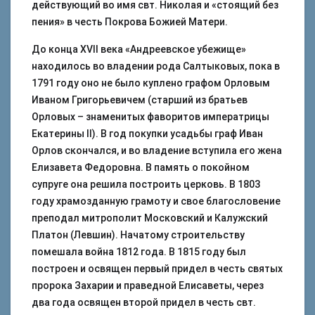
действующий во имя свт. Николая и «стоящий без
пения» в честь Покрова Божией Матери.
До конца XVII века «Андреевское убежище»
находилось во владении рода Салтыковых, пока в
1791 году оно не было куплено графом Орловым
Иваном Григорьевичем (старший из братьев
Орловых – знаменитых фаворитов императрицы
Екатерины II). В год покупки усадьбы граф Иван
Орлов скончался, и во владение вступила его жена
Елизавета Федоровна. В память о покойном
супруге она решила построить церковь. В 1803
году храмозданную грамоту и свое благословение
преподал митрополит Московский и Калужский
Платон (Левшин). Начатому строительству
помешала война 1812 года. В 1815 году был
построен и освящен первый придел в честь святых
пророка Захарии и праведной Елисаветы, через
два года освящен второй придел в честь свт.