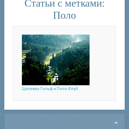
Статьи с метками:
Поло
Целеево Гольф и Поло Клуб