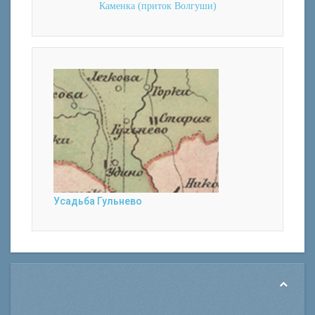
Каменка (приток Волгуши)
Усадьба Гульнево